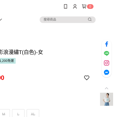
0
浪漫繡T(白色)-女
1,200免運
90
M
L
XL