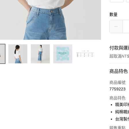
數量
付款與運
超取滿NT$
付款方式
商品特色
信用卡一
商品編號
7759223
超商取貨
商品特色
LINE Pay
精美印
純棉親
Apple Pay
台灣製
街口支付
銷售重點