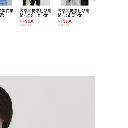
項】
付款
恩沛科技股份有限公司提供之「AFTEE先享後付」服務完成之
次蛋糕裙
零感無拘素色親膚
零感無拘素色親膚
零感無拘素色親膚
依本服務之必要範圍內提供個人資料，並將交易相關給付款項請
0，滿NT$1,200(含以上)免運費
藍)
背心(淺卡其)-女
背心(丈青)-女
背心(朱紅)-女
讓予恩沛科技股份有限公司。
NT$190
NT$190
NT$190
個人資料處理事宜，請瀏覽以下網址：
1取貨
NT$390
NT$390
NT$390
ee.tw/terms/#terms3
0，滿NT$1,200(含以上)免運費
年的使用者請事先徵得法定代理人或監護人之同意方可使用
E先享後付」，若未經同意申辦者引起之損失，本公司不負相關責
AFTEE先享後付」時，將依據個別帳號之用戶狀況，依本公司
0，滿NT$1,200(含以上)免運費
核予不同之上限額度；若仍有額度不足之情形，本公司將視審查
用戶進行身份認證。
一人註冊多個帳號或使用他人資訊註冊。若發現惡意使用之情
科技股份有限公司將有權停止該用戶之使用額度並採取法律行