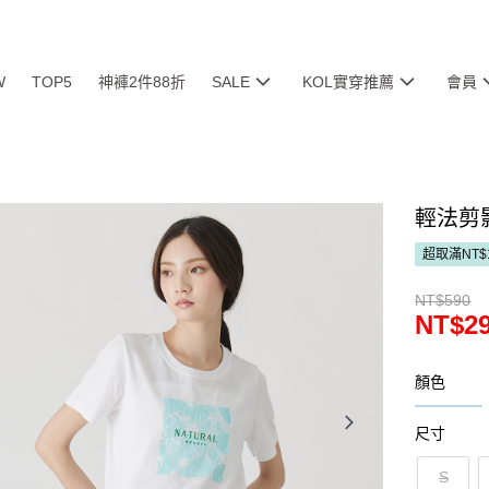
W
TOP5
神褲2件88折
SALE
KOL實穿推薦
會員
輕法剪影
超取滿NT$
NT$590
NT$2
顏色
尺寸
S