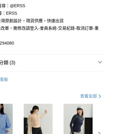
請搜尋：@ERSS
尋：ERSS
享後付
S. 台灣原創設計，現貨供應，快速出貨
改單，需修改請登入-會員系統-交易紀錄-取消訂單-重
FTEE先享後付」】
先享後付是「在收到商品之後才付款」的支付方式。 讓您購物簡單
心！
94080
：不需註冊會員、不需綁卡、不需儲值。
：只要手機號碼，簡訊認證，即可結帳。
：先確認商品／服務後，再付款。
類 (3)
付款
EE先享後付」結帳流程】
0，滿NT$1,200(含以上)免運費
方式選擇「AFTEE先享後付」後，將跳轉至「AFTEE先享後
中
頁面，進行簡訊認證並確認金額後，即可完成結帳。
客服
家取貨
動】
成立數日內，您將收到繳費通知簡訊。
舒適短T 2件$598
費通知簡訊後14天內，點擊此簡訊中的連結，可透過四大超商
0，滿NT$1,200(含以上)免運費
白配
網路銀行／等多元方式進行付款，方視為交易完成。
查看全部
：結帳手續完成當下不需立刻繳費，但若您需要取消訂單，請聯
貨付款
的店家。未經商家同意取消之訂單仍視為有效，需透過AFTEE
繳納相關費用。
0，滿NT$1,200(含以上)免運費
否成功請以「AFTEE先享後付 」之結帳頁面顯示為準，若有關於
功／繳費後需取消欲退款等相關疑問，請聯繫「AFTEE先享後
爾富取貨
援中心」
https://netprotections.freshdesk.com/support/home
0，滿NT$1,200(含以上)免運費