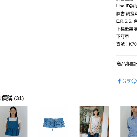
Line ID
悠遊付
臉書 請搜
AFTEE先
E.R.S.
相關說明
下標後無法
【關於「A
ATM付款
下訂單
AFTEE
便利好安
貨號：K702
１．簡單
２．便利
運送方式
３．安心
商品相關分
全家取貨
【「AFT
每筆NT$8
１．於結帳
全館優惠
付」結帳
分享
付款後全
【優惠活
２．訂單
３．收到繳
每筆NT$8
高級感黑
／ATM／
價購 (31)
※ 請注意
萊爾富取
絡購買商品
先享後付
每筆NT$8
※ 交易是
是否繳費成
付款後萊
付客戶支
每筆NT$8