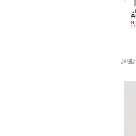
立
帶
藍
NT
NT
詳細