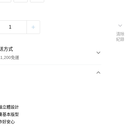
清除
紀錄
送方式
1,200免運
次付款
付款
袖立體設計
膚基本版型
作好安心