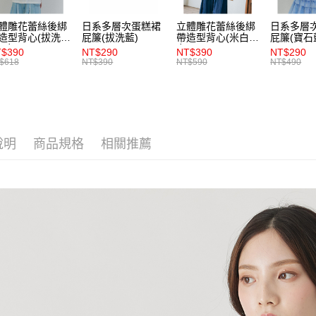
【注意事
7-11取貨
１．透過由
體雕花蕾絲後綁
日系多層次蛋糕裙
立體雕花蕾絲後綁
日系多層
交易，需
每筆NT$8
造型背心(拔洗
屁簾(拔洗藍)
帶造型背心(米白)-
屁簾(寶石
求債權轉
)-女
女
$390
NT$290
NT$390
NT$290
２．關於
付款後7-1
$618
NT$390
NT$590
NT$490
https://aft
每筆NT$8
３．未成
「AFTE
宅配
任。
４．使用「
每筆NT$8
即時審查
說明
商品規格
相關推薦
結果請求
５．嚴禁
形，恩沛
動。