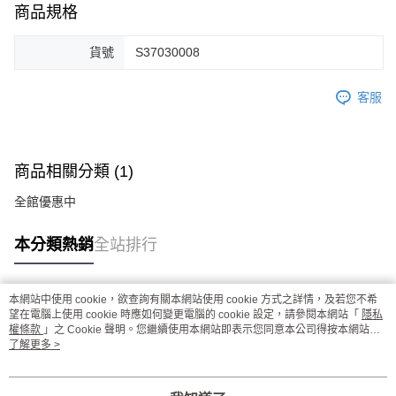
商品規格
貨號
S37030008
客服
商品相關分類 (1)
全館優惠中
本分類熱銷
全站排行
本網站中使用 cookie，欲查詢有關本網站使用 cookie 方式之詳情，及若您不希
熱門標籤
望在電腦上使用 cookie 時應如何變更電腦的 cookie 設定，請參閱本網站「
隱私
權條款
」之 Cookie 聲明。您繼續使用本網站即表示您同意本公司得按本網站使
用條款之 Cookie 聲明使用 cookie。
了解更多 >