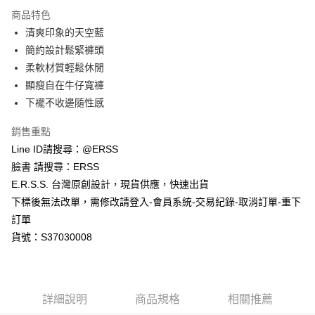
每筆NT$80，滿NT$1,200(含以上)免運費
【「AFTEE先享後付」結帳流程】
商品特色
１．於結帳方式選擇「AFTEE先享後付」後，將跳轉至「AFTEE先享後付」
清爽印象的天空藍
付款後全家取貨
結帳頁面，進行簡訊認證並確認金額後，即可完成結帳。
２．訂單成立數日內，您將收到繳費通知簡訊。
簡約設計鬆緊褲頭
每筆NT$80，滿NT$1,200(含以上)免運費
３．收到繳費通知簡訊後14天內，點擊此簡訊中的連結，可透過四大超商／
柔軟材質輕鬆休閒
ATM／網路銀行／等多元方式進行付款，方視為交易完成。
萊爾富取貨付款
※ 請注意：結帳手續完成當下不需立刻繳費，但若您需要取消訂單，請聯絡
顯瘦自在牛仔寬褲
每筆NT$80，滿NT$1,200(含以上)免運費
購買商品的店家。未經商家同意取消之訂單仍視為有效，需透過AFTEE先享
下襬不收邊隨性感
後付繳納相關費用。
付款後萊爾富取貨
※ 交易是否成功請以「AFTEE先享後付 」之結帳頁面顯示為準，若有關於
銷售重點
是否繳費成功／繳費後需取消欲退款等相關疑問，請聯繫「AFTEE先享後付
每筆NT$80，滿NT$1,200(含以上)免運費
客戶支援中心」
https://netprotections.freshdesk.com/support/home
Line ID請搜尋：@ERSS
臉書 請搜尋：ERSS
7-11取貨付款
【注意事項】
E.R.S.S. 台灣原創設計，現貨供應，快速出貨
１．透過由恩沛科技股份有限公司提供之「AFTEE先享後付」服務完成之交
每筆NT$80，滿NT$1,200(含以上)免運費
易，需依本服務之必要範圍內提供個人資料，並將交易相關給付款項請求債
下標後無法改單，需修改請登入-會員系統-交易紀錄-取消訂單-重下
權轉讓予恩沛科技股份有限公司。
付款後7-11取貨
訂單
２．關於個人資料處理事宜，請瀏覽以下網址：
每筆NT$80，滿NT$1,200(含以上)免運費
https://aftee.tw/terms/#terms3
貨號：S37030008
３．未成年的使用者請事先徵得法定代理人或監護人之同意方可使用
宅配
「AFTEE先享後付」，若未經同意申辦者引起之損失，本公司不負相關責
任。
每筆NT$80，滿NT$1,200(含以上)免運費
４．使用「AFTEE先享後付」時，將依據個別帳號之用戶狀況，依本公司即
詳細說明
商品規格
相關推薦
時審查核予不同之上限額度；若仍有額度不足之情形，本公司將視審查結果
請求用戶進行身份認證。