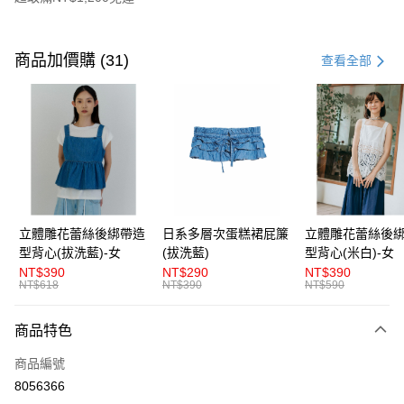
付款方式
信用卡一次付款
商品加價購 (31)
查看全部
超商取貨付款
LINE Pay
Apple Pay
街口支付
悠遊付
立體雕花蕾絲後綁帶造
日系多層次蛋糕裙屁簾
立體雕花蕾絲後
型背心(拔洗藍)-女
(拔洗藍)
型背心(米白)-女
AFTEE先享後付
NT$390
NT$290
NT$390
相關說明
NT$618
NT$390
NT$590
【關於「AFTEE先享後付」】
ATM付款
AFTEE先享後付是「在收到商品之後才付款」的支付方式。 讓您購物簡單
商品特色
便利好安心！
１．簡單：不需註冊會員、不需綁卡、不需儲值。
運送方式
商品編號
２．便利：只要手機號碼，簡訊認證，即可結帳。
３．安心：先確認商品／服務後，再付款。
8056366
全家取貨付款