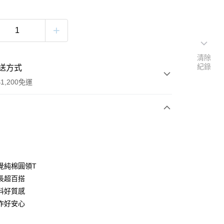
清除
紀錄
送方式
1,200免運
次付款
付款
覺純棉圓領T
長超百搭
料好質感
作好安心