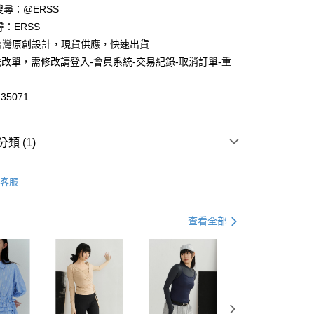
請搜尋：@ERSS
享後付
尋：ERSS
S. 台灣原創設計，現貨供應，快速出貨
FTEE先享後付」】
改單，需修改請登入-會員系統-交易紀錄-取消訂單-重
先享後付是「在收到商品之後才付款」的支付方式。 讓您購物簡單
心！
：不需註冊會員、不需綁卡、不需儲值。
35071
：只要手機號碼，簡訊認證，即可結帳。
：先確認商品／服務後，再付款。
付款
EE先享後付」結帳流程】
類 (1)
0，滿NT$1,200(含以上)免運費
方式選擇「AFTEE先享後付」後，將跳轉至「AFTEE先享後
頁面，進行簡訊認證並確認金額後，即可完成結帳。
中
家取貨
成立數日內，您將收到繳費通知簡訊。
客服
費通知簡訊後14天內，點擊此簡訊中的連結，可透過四大超商
0，滿NT$1,200(含以上)免運費
網路銀行／等多元方式進行付款，方視為交易完成。
：結帳手續完成當下不需立刻繳費，但若您需要取消訂單，請聯
貨付款
查看全部
的店家。未經商家同意取消之訂單仍視為有效，需透過AFTEE
繳納相關費用。
0，滿NT$1,200(含以上)免運費
否成功請以「AFTEE先享後付 」之結帳頁面顯示為準，若有關於
功／繳費後需取消欲退款等相關疑問，請聯繫「AFTEE先享後
爾富取貨
援中心」
https://netprotections.freshdesk.com/support/home
0，滿NT$1,200(含以上)免運費
項】
付款
恩沛科技股份有限公司提供之「AFTEE先享後付」服務完成之