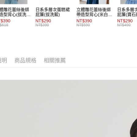
交易，需
每筆NT$8
體雕花蕾絲後綁
日系多層次蛋糕裙
立體雕花蕾絲後綁
日系多層
求債權轉
造型背心(拔洗
屁簾(拔洗藍)
帶造型背心(米白)-
屁簾(寶石
２．關於
付款後7-1
)-女
女
$390
NT$290
NT$390
NT$290
https://aft
$618
NT$390
NT$590
NT$490
每筆NT$8
３．未成
「AFTE
宅配
任。
４．使用「
每筆NT$8
即時審查
結果請求
說明
商品規格
相關推薦
５．嚴禁
形，恩沛
動。