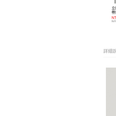
立
帶
藍
NT
NT
詳細