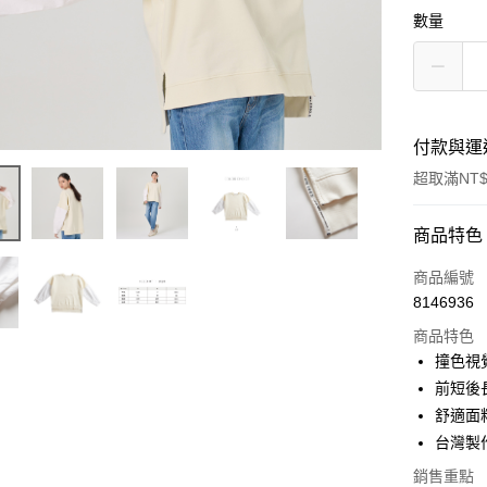
數量
付款與運
超取滿NT$
付款方式
商品特色
信用卡一
商品編號
8146936
超商取貨
商品特色
LINE Pay
撞色視
前短後
Apple Pay
舒適面
街口支付
台灣製
悠遊付
銷售重點