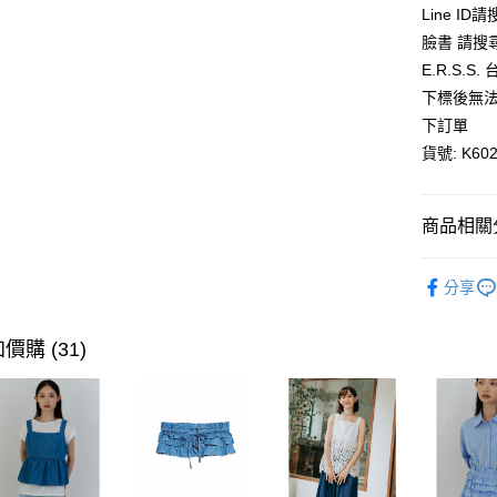
Line ID
AFTEE先
臉書 請搜
相關說明
E.R.S.
【關於「A
ATM付款
下標後無法
AFTEE
便利好安
下訂單
１．簡單
貨號: K602
２．便利
運送方式
３．安心
全家取貨
【「AFT
商品相關分
每筆NT$8
１．於結帳
付」結帳
全館優惠
付款後全
２．訂單
分享
３．收到繳
每筆NT$8
／ATM／
※ 請注意
價購 (31)
萊爾富取
絡購買商品
先享後付
每筆NT$8
※ 交易是
是否繳費成
付款後萊
付客戶支
每筆NT$8
【注意事
7-11取貨
１．透過由