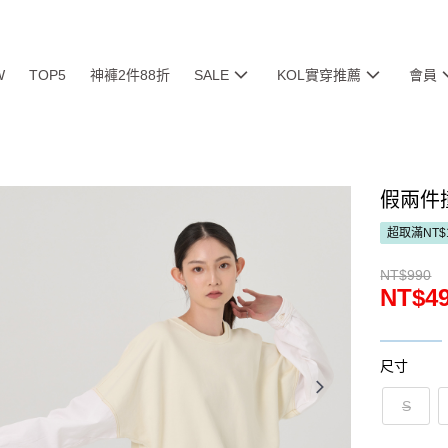
W
TOP5
神褲2件88折
SALE
KOL實穿推薦
會員
假兩件
超取滿NT$
NT$990
NT$4
尺寸
S