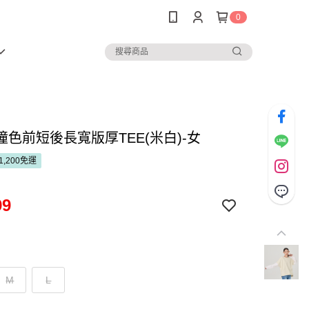
0
撞色前短後長寬版厚TEE(米白)-女
1,200免運
99
M
L