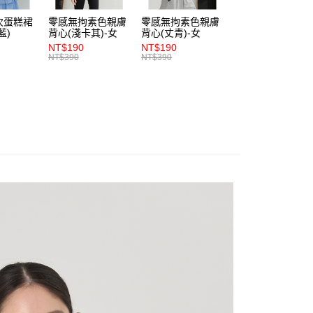
依本服務之必要範圍內提供個人資料，並將交易相關給付款項請
0，滿NT$1,200(含以上)免運費
次蛋糕裙
零感無拘素色親膚
零感無拘素色親膚
零感無拘素色親膚
讓予恩沛科技股份有限公司。
藍)
背心(淺卡其)-女
背心(丈青)-女
背心(朱紅)-女
個人資料處理事宜，請瀏覽以下網址：
1取貨
NT$190
NT$190
NT$190
ee.tw/terms/#terms3
NT$390
NT$390
NT$390
0，滿NT$1,200(含以上)免運費
年的使用者請事先徵得法定代理人或監護人之同意方可使用
E先享後付」，若未經同意申辦者引起之損失，本公司不負相關責
AFTEE先享後付」時，將依據個別帳號之用戶狀況，依本公司
0，滿NT$1,200(含以上)免運費
核予不同之上限額度；若仍有額度不足之情形，本公司將視審查
用戶進行身份認證。
一人註冊多個帳號或使用他人資訊註冊。若發現惡意使用之情
科技股份有限公司將有權停止該用戶之使用額度並採取法律行