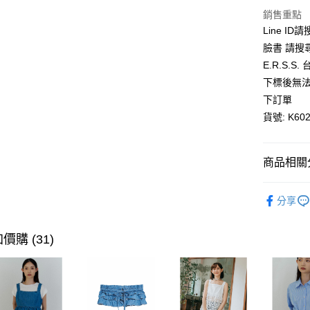
悠遊付
銷售重點
Line ID
AFTEE先
臉書 請搜
相關說明
E.R.S.
【關於「A
ATM付款
下標後無法
AFTEE
便利好安
下訂單
１．簡單
貨號: K602
２．便利
運送方式
３．安心
全家取貨
【「AFT
商品相關分
每筆NT$8
１．於結帳
付」結帳
全館優惠
付款後全
２．訂單
分享
３．收到繳
每筆NT$8
／ATM／
※ 請注意
價購 (31)
萊爾富取
絡購買商品
先享後付
每筆NT$8
※ 交易是
是否繳費成
付款後萊
付客戶支
每筆NT$8