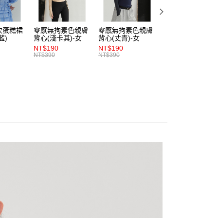
項】
付款
恩沛科技股份有限公司提供之「AFTEE先享後付」服務完成之
依本服務之必要範圍內提供個人資料，並將交易相關給付款項請
0，滿NT$1,200(含以上)免運費
次蛋糕裙
零感無拘素色親膚
零感無拘素色親膚
零感無拘素色親膚
讓予恩沛科技股份有限公司。
藍)
背心(淺卡其)-女
背心(丈青)-女
背心(朱紅)-女
個人資料處理事宜，請瀏覽以下網址：
1取貨
NT$190
NT$190
NT$190
ee.tw/terms/#terms3
NT$390
NT$390
NT$390
0，滿NT$1,200(含以上)免運費
年的使用者請事先徵得法定代理人或監護人之同意方可使用
E先享後付」，若未經同意申辦者引起之損失，本公司不負相關責
AFTEE先享後付」時，將依據個別帳號之用戶狀況，依本公司
0，滿NT$1,200(含以上)免運費
核予不同之上限額度；若仍有額度不足之情形，本公司將視審查
用戶進行身份認證。
一人註冊多個帳號或使用他人資訊註冊。若發現惡意使用之情
科技股份有限公司將有權停止該用戶之使用額度並採取法律行