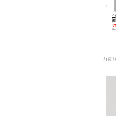
立
帶
藍
NT
NT
詳細