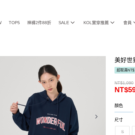
W
TOP5
神褲2件88折
SALE
KOL實穿推薦
會員
美好世
超取滿NT$
NT$1,090
NT$5
顏色
尺寸
S