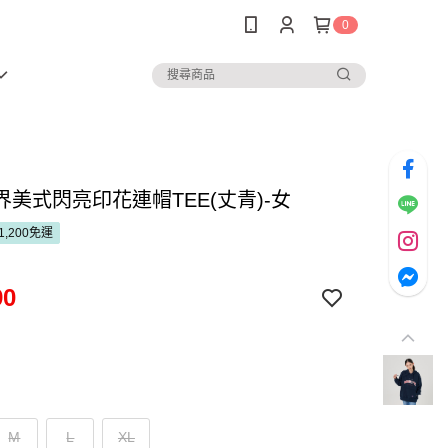
0
界美式閃亮印花連帽TEE(丈青)-女
1,200免運
90
M
L
XL