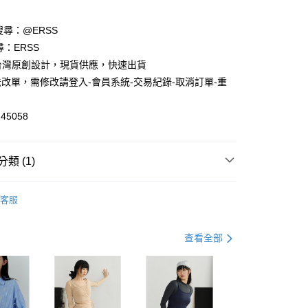
請搜尋：@ERSS
享後付
尋：ERSS
S. 台灣原創設計，現貨供應，快速出貨
FTEE先享後付」】
改單，需修改請登入-會員系統-交易紀錄-取消訂單-重
先享後付是「在收到商品之後才付款」的支付方式。 讓您購物簡單
心！
：不需註冊會員、不需綁卡、不需儲值。
45058
：只要手機號碼，簡訊認證，即可結帳。
：先確認商品／服務後，再付款。
付款
EE先享後付」結帳流程】
類 (1)
0，滿NT$1,200(含以上)免運費
方式選擇「AFTEE先享後付」後，將跳轉至「AFTEE先享後
頁面，進行簡訊認證並確認金額後，即可完成結帳。
中
家取貨
成立數日內，您將收到繳費通知簡訊。
客服
費通知簡訊後14天內，點擊此簡訊中的連結，可透過四大超商
0，滿NT$1,200(含以上)免運費
網路銀行／等多元方式進行付款，方視為交易完成。
：結帳手續完成當下不需立刻繳費，但若您需要取消訂單，請聯
貨付款
查看全部
的店家。未經商家同意取消之訂單仍視為有效，需透過AFTEE
繳納相關費用。
0，滿NT$1,200(含以上)免運費
否成功請以「AFTEE先享後付 」之結帳頁面顯示為準，若有關於
功／繳費後需取消欲退款等相關疑問，請聯繫「AFTEE先享後
爾富取貨
援中心」
https://netprotections.freshdesk.com/support/home
0，滿NT$1,200(含以上)免運費