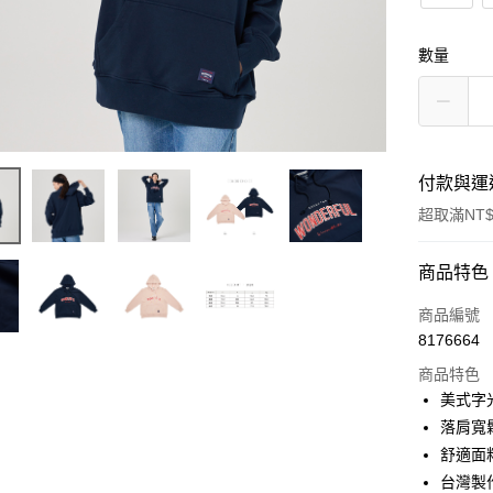
數量
付款與運
超取滿NT$
付款方式
商品特色
信用卡一
商品編號
8176664
超商取貨
商品特色
LINE Pay
美式字
落肩寬
Apple Pay
舒適面
街口支付
台灣製