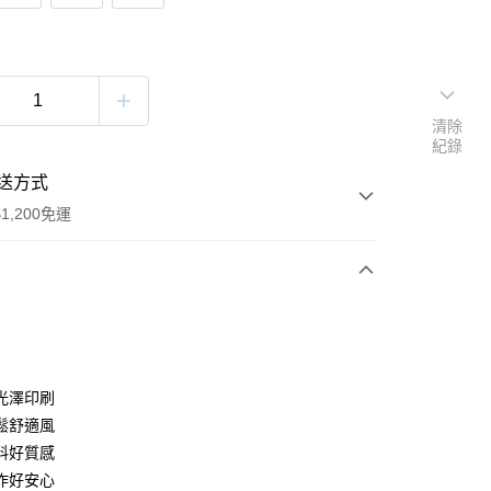
清除
紀錄
送方式
1,200免運
次付款
付款
光澤印刷
鬆舒適風
料好質感
作好安心