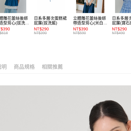
【注意事
7-11取貨
１．透過由
交易，需
每筆NT$8
體雕花蕾絲後綁
日系多層次蛋糕裙
立體雕花蕾絲後綁
日系多層
求債權轉
造型背心(拔洗
屁簾(拔洗藍)
帶造型背心(米白)-
屁簾(寶石
２．關於
付款後7-1
)-女
女
$390
NT$290
NT$390
NT$290
https://aft
$618
NT$390
NT$590
NT$490
每筆NT$8
３．未成
「AFTE
宅配
任。
４．使用「
每筆NT$8
即時審查
結果請求
說明
商品規格
相關推薦
５．嚴禁
形，恩沛
動。