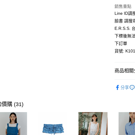
悠遊付
銷售重點
Line ID
AFTEE先
臉書 請搜
相關說明
E.R.S.
【關於「A
ATM付款
下標後無法
AFTEE
便利好安
下訂單
１．簡單
貨號: K101
２．便利
運送方式
３．安心
全家取貨
【「AFT
商品相關分
每筆NT$8
１．於結帳
付」結帳
全館優惠
付款後全
２．訂單
分享
３．收到繳
【秋冬特
每筆NT$8
／ATM／
※ 請注意
價購 (31)
萊爾富取
絡購買商品
先享後付
每筆NT$8
※ 交易是
是否繳費成
付款後萊
付客戶支
每筆NT$8