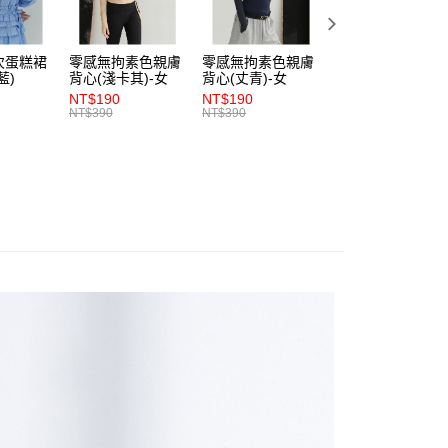
項】
付款
恩沛科技股份有限公司提供之「AFTEE先享後付」服務完成之
依本服務之必要範圍內提供個人資料，並將交易相關給付款項請
0，滿NT$1,200(含以上)免運費
次蛋糕裙
零感無拘素色親膚
零感無拘素色親膚
零感無拘素色親膚
讓予恩沛科技股份有限公司。
藍)
背心(淺卡其)-女
背心(丈青)-女
背心(朱紅)-女
個人資料處理事宜，請瀏覽以下網址：
1取貨
NT$190
NT$190
NT$190
ee.tw/terms/#terms3
NT$390
NT$390
NT$390
0，滿NT$1,200(含以上)免運費
年的使用者請事先徵得法定代理人或監護人之同意方可使用
E先享後付」，若未經同意申辦者引起之損失，本公司不負相關責
AFTEE先享後付」時，將依據個別帳號之用戶狀況，依本公司
0，滿NT$1,200(含以上)免運費
核予不同之上限額度；若仍有額度不足之情形，本公司將視審查
用戶進行身份認證。
一人註冊多個帳號或使用他人資訊註冊。若發現惡意使用之情
科技股份有限公司將有權停止該用戶之使用額度並採取法律行