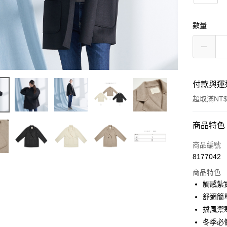
數量
付款與運
超取滿NT$
付款方式
商品特色
信用卡一
商品編號
8177042
超商取貨
商品特色
LINE Pay
觸感紮
舒適簡
Apple Pay
擋風禦
街口支付
冬季必