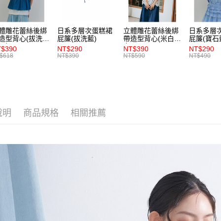
【注意事
7-11取貨
１．透過由
交易，需
每筆NT$8
體雕花蕾絲後綁
日系多層次蛋糕裙
立體雕花蕾絲後綁
日系多層
求債權轉
造型背心(拔洗
屁簾(拔洗藍)
帶造型背心(米白)-
屁簾(寶石
２．關於
付款後7-1
)-女
女
$390
NT$290
NT$390
NT$290
https://aft
$618
NT$390
NT$590
NT$490
每筆NT$8
３．未成
「AFTE
宅配
任。
４．使用「
每筆NT$8
即時審查
結果請求
說明
商品規格
相關推薦
５．嚴禁
形，恩沛
動。