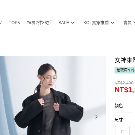
W
TOP5
神褲2件88折
SALE
KOL實穿推薦
會員
女神來
超取滿NT$
NT$2,490
NT$1,
顏色
尺寸
F