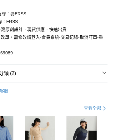
請搜尋：@ERSS
享後付
尋：ERSS
S. 台灣原創設計，現貨供應，快速出貨
FTEE先享後付」】
改單，需修改請登入-會員系統-交易紀錄-取消訂單-重
先享後付是「在收到商品之後才付款」的支付方式。 讓您購物簡單
心！
：不需註冊會員、不需綁卡、不需儲值。
69089
：只要手機號碼，簡訊認證，即可結帳。
：先確認商品／服務後，再付款。
付款
EE先享後付」結帳流程】
類 (2)
0，滿NT$1,200(含以上)免運費
方式選擇「AFTEE先享後付」後，將跳轉至「AFTEE先享後
頁面，進行簡訊認證並確認金額後，即可完成結帳。
中
家取貨
成立數日內，您將收到繳費通知簡訊。
客服
費通知簡訊後14天內，點擊此簡訊中的連結，可透過四大超商
輯】
禦寒專區 5折起 💰
0，滿NT$1,200(含以上)免運費
網路銀行／等多元方式進行付款，方視為交易完成。
：結帳手續完成當下不需立刻繳費，但若您需要取消訂單，請聯
貨付款
查看全部
的店家。未經商家同意取消之訂單仍視為有效，需透過AFTEE
繳納相關費用。
0，滿NT$1,200(含以上)免運費
否成功請以「AFTEE先享後付 」之結帳頁面顯示為準，若有關於
功／繳費後需取消欲退款等相關疑問，請聯繫「AFTEE先享後
爾富取貨
援中心」
https://netprotections.freshdesk.com/support/home
0，滿NT$1,200(含以上)免運費