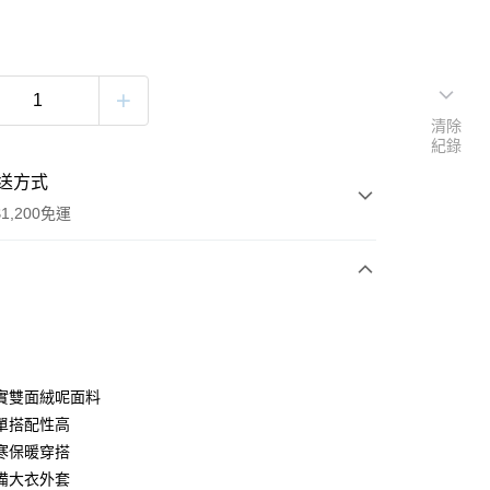
清除
紀錄
送方式
1,200免運
次付款
付款
實雙面絨呢面料
單搭配性高
寒保暖穿搭
備大衣外套