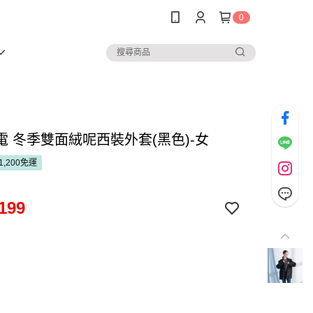
0
電 冬季雙面絨呢西裝外套(黑色)-女
1,200免運
199