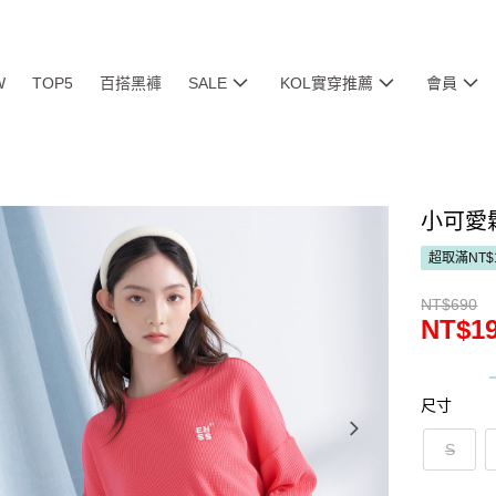
W
TOP5
百搭黑褲
SALE
KOL實穿推薦
會員
小可愛鬆
超取滿NT$
NT$690
NT$1
尺寸
S