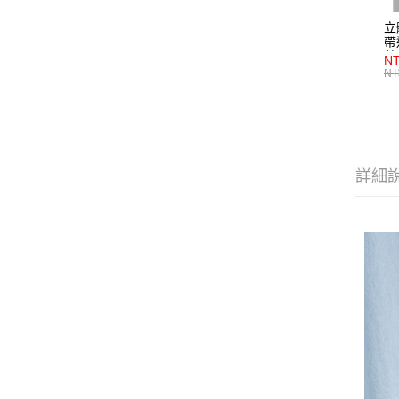
立
帶
藍
NT
NT
詳細