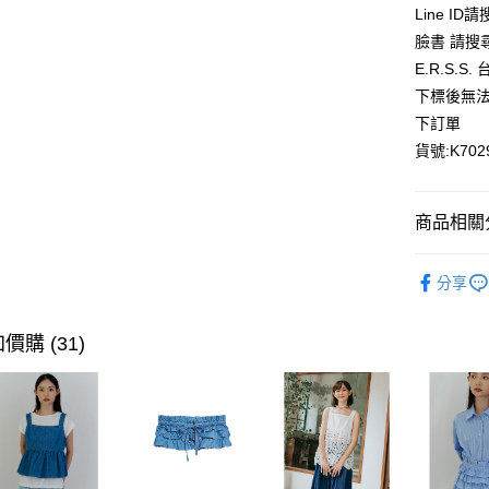
Line ID
AFTEE先
臉書 請搜
相關說明
E.R.S.
【關於「A
ATM付款
下標後無法
AFTEE
便利好安
下訂單
１．簡單
貨號:K702
２．便利
運送方式
３．安心
全家取貨
【「AFT
商品相關分
每筆NT$8
１．於結帳
付」結帳
全館優惠
付款後全
２．訂單
分享
３．收到繳
【優惠活
每筆NT$8
／ATM／
※ 請注意
價購 (31)
萊爾富取
絡購買商品
先享後付
每筆NT$8
※ 交易是
是否繳費成
付款後萊
付客戶支
每筆NT$8
【注意事
7-11取貨
１．透過由