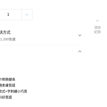
清除
紀錄
送方式
1,200免運
次付款
付款
計修飾腿長
適柔膚質感
款式+字刺繡小巧思
料好質感