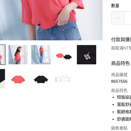
數量
付款與運
超取滿NT$
付款方式
商品特色
信用卡一
商品編號
8657556
超商取貨
商品特色
LINE Pay
短版設
寬鬆舒
Apple Pay
鬆餅格
街口支付
舒適面
悠遊付
銷售重點