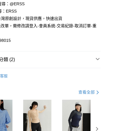
請搜尋：@ERSS
享後付
尋：ERSS
S. 台灣原創設計，現貨供應，快速出貨
FTEE先享後付」】
改單，需修改請登入-會員系統-交易紀錄-取消訂單-重
先享後付是「在收到商品之後才付款」的支付方式。 讓您購物簡單
心！
：不需註冊會員、不需綁卡、不需儲值。
98015
：只要手機號碼，簡訊認證，即可結帳。
：先確認商品／服務後，再付款。
付款
EE先享後付」結帳流程】
類 (2)
0，滿NT$1,200(含以上)免運費
方式選擇「AFTEE先享後付」後，將跳轉至「AFTEE先享後
頁面，進行簡訊認證並確認金額後，即可完成結帳。
中
家取貨
成立數日內，您將收到繳費通知簡訊。
客服
費通知簡訊後14天內，點擊此簡訊中的連結，可透過四大超商
動】
2件$998 $499/件
0，滿NT$1,200(含以上)免運費
網路銀行／等多元方式進行付款，方視為交易完成。
：結帳手續完成當下不需立刻繳費，但若您需要取消訂單，請聯
貨付款
查看全部
的店家。未經商家同意取消之訂單仍視為有效，需透過AFTEE
繳納相關費用。
0，滿NT$1,200(含以上)免運費
否成功請以「AFTEE先享後付 」之結帳頁面顯示為準，若有關於
功／繳費後需取消欲退款等相關疑問，請聯繫「AFTEE先享後
爾富取貨
援中心」
https://netprotections.freshdesk.com/support/home
0，滿NT$1,200(含以上)免運費
項】
付款
恩沛科技股份有限公司提供之「AFTEE先享後付」服務完成之