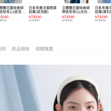
交易，需
每筆NT$8
體雕花蕾絲後綁
日系多層次蛋糕裙
立體雕花蕾絲後綁
日系多層
求債權轉
造型背心(拔洗
屁簾(拔洗藍)
帶造型背心(米白)-
屁簾(寶石
２．關於
付款後7-1
)-女
女
$390
NT$290
NT$390
NT$290
https://aft
$618
NT$390
NT$590
NT$490
每筆NT$8
３．未成
「AFTE
宅配
任。
４．使用「
每筆NT$8
即時審查
結果請求
說明
商品規格
相關推薦
５．嚴禁
形，恩沛
動。