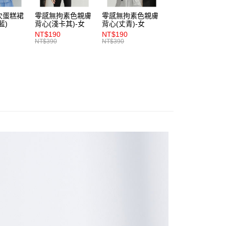
依本服務之必要範圍內提供個人資料，並將交易相關給付款項請
0，滿NT$1,200(含以上)免運費
次蛋糕裙
零感無拘素色親膚
零感無拘素色親膚
零感無拘素色親膚
讓予恩沛科技股份有限公司。
藍)
背心(淺卡其)-女
背心(丈青)-女
背心(朱紅)-女
個人資料處理事宜，請瀏覽以下網址：
1取貨
NT$190
NT$190
NT$190
ee.tw/terms/#terms3
NT$390
NT$390
NT$390
0，滿NT$1,200(含以上)免運費
年的使用者請事先徵得法定代理人或監護人之同意方可使用
E先享後付」，若未經同意申辦者引起之損失，本公司不負相關責
AFTEE先享後付」時，將依據個別帳號之用戶狀況，依本公司
0，滿NT$1,200(含以上)免運費
核予不同之上限額度；若仍有額度不足之情形，本公司將視審查
用戶進行身份認證。
一人註冊多個帳號或使用他人資訊註冊。若發現惡意使用之情
科技股份有限公司將有權停止該用戶之使用額度並採取法律行