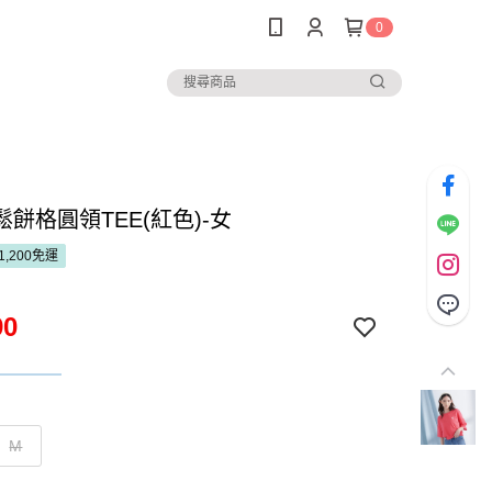
0
餅格圓領TEE(紅色)-女
1,200免運
90
M