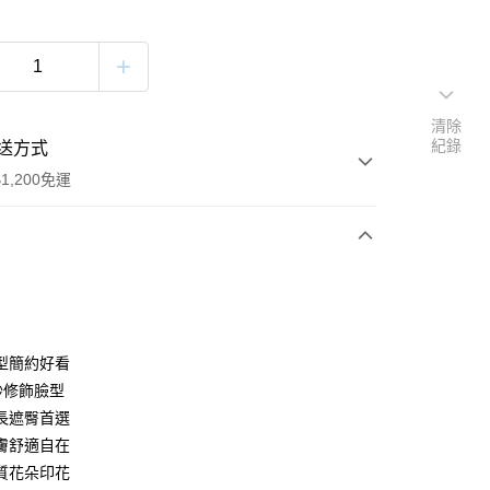
清除
紀錄
送方式
1,200免運
次付款
付款
型簡約好看
妙修飾臉型
長遮臀首選
膚舒適自在
質花朵印花