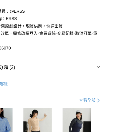
享後付
請搜尋：@ERSS
尋：ERSS
FTEE先享後付」】
S. 台灣原創設計，現貨供應，快速出貨
先享後付是「在收到商品之後才付款」的支付方式。 讓您購物簡單
心！
改單，需修改請登入-會員系統-交易紀錄-取消訂單-重
：不需註冊會員、不需綁卡、不需儲值。
：只要手機號碼，簡訊認證，即可結帳。
：先確認商品／服務後，再付款。
96070
付款
EE先享後付」結帳流程】
0，滿NT$1,200(含以上)免運費
方式選擇「AFTEE先享後付」後，將跳轉至「AFTEE先享後
類 (2)
頁面，進行簡訊認證並確認金額後，即可完成結帳。
家取貨
成立數日內，您將收到繳費通知簡訊。
中
費通知簡訊後14天內，點擊此簡訊中的連結，可透過四大超商
0，滿NT$1,200(含以上)免運費
客服
網路銀行／等多元方式進行付款，方視為交易完成。
動】
2件$998 $499/件
：結帳手續完成當下不需立刻繳費，但若您需要取消訂單，請聯
貨付款
的店家。未經商家同意取消之訂單仍視為有效，需透過AFTEE
繳納相關費用。
查看全部
0，滿NT$1,200(含以上)免運費
否成功請以「AFTEE先享後付 」之結帳頁面顯示為準，若有關於
功／繳費後需取消欲退款等相關疑問，請聯繫「AFTEE先享後
爾富取貨
援中心」
https://netprotections.freshdesk.com/support/home
0，滿NT$1,200(含以上)免運費
項】
付款
恩沛科技股份有限公司提供之「AFTEE先享後付」服務完成之