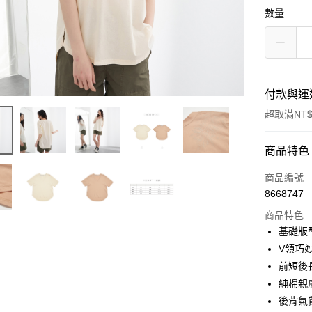
數量
付款與運
超取滿NT$
付款方式
商品特色
信用卡一
商品編號
8668747
超商取貨
商品特色
LINE Pay
基礎版
V領巧
Apple Pay
前短後
街口支付
純棉親
後背氣
悠遊付