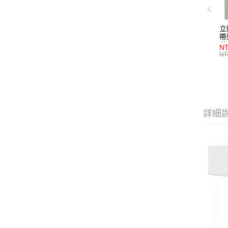
立
帶
藍
NT
NT
詳細