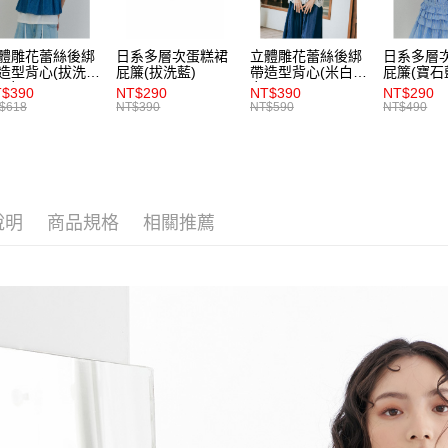
交易，需
每筆NT$8
求債權轉
２．關於
體雕花蕾絲後綁
日系多層次蛋糕裙
立體雕花蕾絲後綁
日系多層
付款後7-1
https://aft
造型背心(拔洗
屁簾(拔洗藍)
帶造型背心(米白)-
屁簾(寶石
每筆NT$8
)-女
女
３．未成
$390
NT$290
NT$390
NT$290
「AFTE
$618
NT$390
NT$590
NT$490
宅配
任。
４．使用「
每筆NT$8
即時審查
結果請求
５．嚴禁
形，恩沛
說明
商品規格
相關推薦
動。