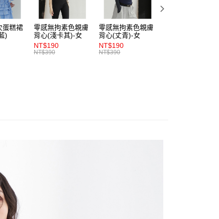
依本服務之必要範圍內提供個人資料，並將交易相關給付款項請
0，滿NT$1,200(含以上)免運費
讓予恩沛科技股份有限公司。
個人資料處理事宜，請瀏覽以下網址：
次蛋糕裙
零感無拘素色親膚
零感無拘素色親膚
零感無拘素色親膚
1取貨
ee.tw/terms/#terms3
藍)
背心(淺卡其)-女
背心(丈青)-女
背心(朱紅)-女
0，滿NT$1,200(含以上)免運費
年的使用者請事先徵得法定代理人或監護人之同意方可使用
NT$190
NT$190
NT$190
E先享後付」，若未經同意申辦者引起之損失，本公司不負相關責
NT$390
NT$390
NT$390
AFTEE先享後付」時，將依據個別帳號之用戶狀況，依本公司
0，滿NT$1,200(含以上)免運費
核予不同之上限額度；若仍有額度不足之情形，本公司將視審查
用戶進行身份認證。
一人註冊多個帳號或使用他人資訊註冊。若發現惡意使用之情
科技股份有限公司將有權停止該用戶之使用額度並採取法律行