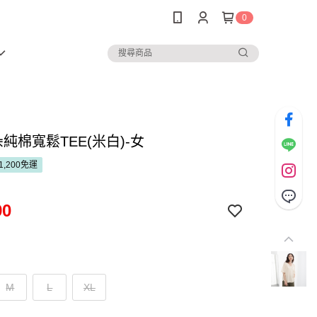
0
純棉寬鬆TEE(米白)-女
1,200免運
90
M
L
XL