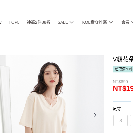
W
TOP5
神褲2件88折
SALE
KOL實穿推薦
會員
V領花朵
超取滿NT$
NT$690
NT$1
尺寸
S