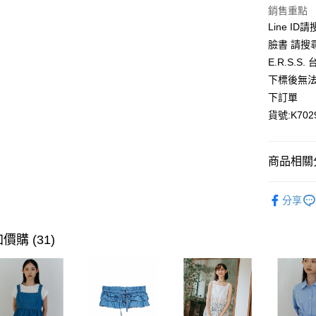
銷售重點
AFTEE先
Line ID
相關說明
臉書 請搜
【關於「A
ATM付款
E.R.S.
AFTEE
便利好安
下標後無法
１．簡單
下訂單
２．便利
運送方式
３．安心
貨號:K702
全家取貨
【「AFT
每筆NT$8
１．於結帳
商品相關分
付」結帳
付款後全
２．訂單
全館優惠
３．收到繳
每筆NT$8
分享
／ATM／
【優惠活
※ 請注意
萊爾富取
絡購買商品
價購 (31)
先享後付
每筆NT$8
※ 交易是
是否繳費成
付款後萊
付客戶支
每筆NT$8
【注意事
7-11取貨
１．透過由