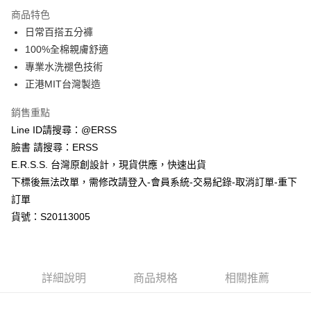
每筆NT$80，滿NT$1,200(含以上)免運費
【「AFTEE先享後付」結帳流程】
商品特色
１．於結帳方式選擇「AFTEE先享後付」後，將跳轉至「AFTEE先享後付」
日常百搭五分褲
付款後全家取貨
結帳頁面，進行簡訊認證並確認金額後，即可完成結帳。
２．訂單成立數日內，您將收到繳費通知簡訊。
100%全棉親膚舒適
每筆NT$80，滿NT$1,200(含以上)免運費
３．收到繳費通知簡訊後14天內，點擊此簡訊中的連結，可透過四大超商／
專業水洗褪色技術
ATM／網路銀行／等多元方式進行付款，方視為交易完成。
萊爾富取貨付款
※ 請注意：結帳手續完成當下不需立刻繳費，但若您需要取消訂單，請聯絡
正港MIT台灣製造
每筆NT$80，滿NT$1,200(含以上)免運費
購買商品的店家。未經商家同意取消之訂單仍視為有效，需透過AFTEE先享
後付繳納相關費用。
銷售重點
付款後萊爾富取貨
※ 交易是否成功請以「AFTEE先享後付 」之結帳頁面顯示為準，若有關於
Line ID請搜尋：@ERSS
是否繳費成功／繳費後需取消欲退款等相關疑問，請聯繫「AFTEE先享後付
每筆NT$80，滿NT$1,200(含以上)免運費
客戶支援中心」
https://netprotections.freshdesk.com/support/home
臉書 請搜尋：ERSS
E.R.S.S. 台灣原創設計，現貨供應，快速出貨
7-11取貨付款
【注意事項】
下標後無法改單，需修改請登入-會員系統-交易紀錄-取消訂單-重下
１．透過由恩沛科技股份有限公司提供之「AFTEE先享後付」服務完成之交
每筆NT$80，滿NT$1,200(含以上)免運費
易，需依本服務之必要範圍內提供個人資料，並將交易相關給付款項請求債
訂單
權轉讓予恩沛科技股份有限公司。
付款後7-11取貨
貨號：S20113005
２．關於個人資料處理事宜，請瀏覽以下網址：
每筆NT$80，滿NT$1,200(含以上)免運費
https://aftee.tw/terms/#terms3
３．未成年的使用者請事先徵得法定代理人或監護人之同意方可使用
宅配
「AFTEE先享後付」，若未經同意申辦者引起之損失，本公司不負相關責
任。
每筆NT$80，滿NT$1,200(含以上)免運費
詳細說明
商品規格
相關推薦
４．使用「AFTEE先享後付」時，將依據個別帳號之用戶狀況，依本公司即
時審查核予不同之上限額度；若仍有額度不足之情形，本公司將視審查結果
請求用戶進行身份認證。