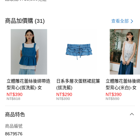
付款方式
信用卡一次付款
商品加價購 (31)
查看全部
超商取貨付款
LINE Pay
Apple Pay
街口支付
悠遊付
立體雕花蕾絲後綁帶造
日系多層次蛋糕裙屁簾
立體雕花蕾絲後
型背心(拔洗藍)-女
(拔洗藍)
型背心(米白)-女
AFTEE先享後付
NT$390
NT$290
NT$390
相關說明
NT$618
NT$390
NT$590
【關於「AFTEE先享後付」】
ATM付款
AFTEE先享後付是「在收到商品之後才付款」的支付方式。 讓您購物簡單
商品特色
便利好安心！
１．簡單：不需註冊會員、不需綁卡、不需儲值。
運送方式
商品編號
２．便利：只要手機號碼，簡訊認證，即可結帳。
３．安心：先確認商品／服務後，再付款。
8679576
全家取貨付款