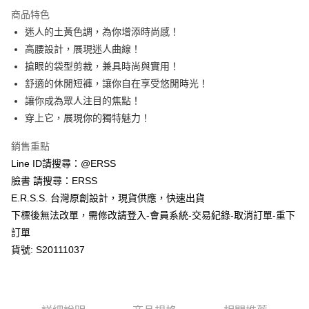
每筆NT$80，滿NT$1,200(含以上)免運費
【「AFTEE先享後付」結帳流程】
商品特色
１．於結帳方式選擇「AFTEE先享後付」後，將跳轉至「AFTEE先享後付」
迷人的土黃色調，為你增添時尚感！
付款後全家取貨
結帳頁面，進行簡訊認證並確認金額後，即可完成結帳。
２．訂單成立數日內，您將收到繳費通知簡訊。
高腰設計，展現迷人曲線！
每筆NT$80，滿NT$1,200(含以上)免運費
３．收到繳費通知簡訊後14天內，點擊此簡訊中的連結，可透過四大超商／
搶眼的袋型剪裁，兼具時尚與實用！
ATM／網路銀行／等多元方式進行付款，方視為交易完成。
萊爾富取貨付款
※ 請注意：結帳手續完成當下不需立刻繳費，但若您需要取消訂單，請聯絡
舒適的休閒短褲，讓你自在享受悠閒時光！
每筆NT$80，滿NT$1,200(含以上)免運費
購買商品的店家。未經商家同意取消之訂單仍視為有效，需透過AFTEE先享
讓你成為眾人注目的焦點！
後付繳納相關費用。
穿上它，展現你的獨特魅力！
付款後萊爾富取貨
※ 交易是否成功請以「AFTEE先享後付 」之結帳頁面顯示為準，若有關於
是否繳費成功／繳費後需取消欲退款等相關疑問，請聯繫「AFTEE先享後付
每筆NT$80，滿NT$1,200(含以上)免運費
客戶支援中心」
https://netprotections.freshdesk.com/support/home
銷售重點
Line ID請搜尋：@ERSS
7-11取貨付款
【注意事項】
臉書 請搜尋：ERSS
１．透過由恩沛科技股份有限公司提供之「AFTEE先享後付」服務完成之交
每筆NT$80，滿NT$1,200(含以上)免運費
易，需依本服務之必要範圍內提供個人資料，並將交易相關給付款項請求債
E.R.S.S. 台灣原創設計，現貨供應，快速出貨
權轉讓予恩沛科技股份有限公司。
付款後7-11取貨
下標後無法改單，需修改請登入-會員系統-交易紀錄-取消訂單-重下
２．關於個人資料處理事宜，請瀏覽以下網址：
每筆NT$80，滿NT$1,200(含以上)免運費
https://aftee.tw/terms/#terms3
訂單
３．未成年的使用者請事先徵得法定代理人或監護人之同意方可使用
貨號: S20111037
宅配
「AFTEE先享後付」，若未經同意申辦者引起之損失，本公司不負相關責
任。
每筆NT$80，滿NT$1,200(含以上)免運費
４．使用「AFTEE先享後付」時，將依據個別帳號之用戶狀況，依本公司即
時審查核予不同之上限額度；若仍有額度不足之情形，本公司將視審查結果
請求用戶進行身份認證。