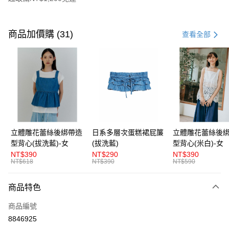
付款方式
信用卡一次付款
商品加價購 (31)
查看全部
超商取貨付款
LINE Pay
Apple Pay
街口支付
悠遊付
立體雕花蕾絲後綁帶造
日系多層次蛋糕裙屁簾
立體雕花蕾絲後
型背心(拔洗藍)-女
(拔洗藍)
型背心(米白)-女
AFTEE先享後付
NT$390
NT$290
NT$390
相關說明
NT$618
NT$390
NT$590
【關於「AFTEE先享後付」】
ATM付款
AFTEE先享後付是「在收到商品之後才付款」的支付方式。 讓您購物簡單
商品特色
便利好安心！
１．簡單：不需註冊會員、不需綁卡、不需儲值。
運送方式
商品編號
２．便利：只要手機號碼，簡訊認證，即可結帳。
３．安心：先確認商品／服務後，再付款。
8846925
全家取貨付款