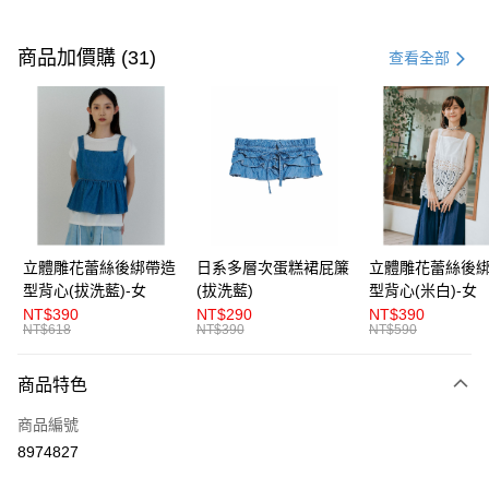
付款方式
信用卡一次付款
商品加價購 (31)
查看全部
超商取貨付款
LINE Pay
Apple Pay
街口支付
悠遊付
立體雕花蕾絲後綁帶造
日系多層次蛋糕裙屁簾
立體雕花蕾絲後
型背心(拔洗藍)-女
(拔洗藍)
型背心(米白)-女
AFTEE先享後付
NT$390
NT$290
NT$390
相關說明
NT$618
NT$390
NT$590
【關於「AFTEE先享後付」】
ATM付款
AFTEE先享後付是「在收到商品之後才付款」的支付方式。 讓您購物簡單
商品特色
便利好安心！
１．簡單：不需註冊會員、不需綁卡、不需儲值。
運送方式
商品編號
２．便利：只要手機號碼，簡訊認證，即可結帳。
３．安心：先確認商品／服務後，再付款。
8974827
全家取貨付款
每筆NT$80，滿NT$1,200(含以上)免運費
【「AFTEE先享後付」結帳流程】