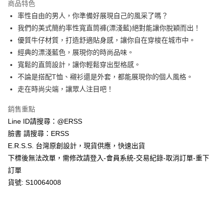
商品特色
１．於結帳方式選擇「AFTEE先享後付」後，將跳轉至「AFTEE先享後付」
率性自由的男人，你準備好展現自己的風采了嗎？
付款後全家取貨
結帳頁面，進行簡訊認證並確認金額後，即可完成結帳。
２．訂單成立數日內，您將收到繳費通知簡訊。
我們的美式簡約率性寬直筒褲(漂淺藍)絕對能讓你脫穎而出！
每筆NT$80，滿NT$1,200(含以上)免運費
３．收到繳費通知簡訊後14天內，點擊此簡訊中的連結，可透過四大超商／
優質牛仔材質，打造舒適貼身感，讓你自在穿梭在城市中。
ATM／網路銀行／等多元方式進行付款，方視為交易完成。
萊爾富取貨付款
※ 請注意：結帳手續完成當下不需立刻繳費，但若您需要取消訂單，請聯絡
經典的漂淺藍色，展現你的時尚品味。
每筆NT$80，滿NT$1,200(含以上)免運費
購買商品的店家。未經商家同意取消之訂單仍視為有效，需透過AFTEE先享
寬鬆的直筒設計，讓你輕鬆穿出型格感。
後付繳納相關費用。
不論是搭配T恤、襯衫還是外套，都能展現你的個人風格。
付款後萊爾富取貨
※ 交易是否成功請以「AFTEE先享後付 」之結帳頁面顯示為準，若有關於
是否繳費成功／繳費後需取消欲退款等相關疑問，請聯繫「AFTEE先享後付
走在時尚尖端，讓眾人注目吧！
每筆NT$80，滿NT$1,200(含以上)免運費
客戶支援中心」
https://netprotections.freshdesk.com/support/home
銷售重點
7-11取貨付款
【注意事項】
Line ID請搜尋：@ERSS
１．透過由恩沛科技股份有限公司提供之「AFTEE先享後付」服務完成之交
每筆NT$80，滿NT$1,200(含以上)免運費
易，需依本服務之必要範圍內提供個人資料，並將交易相關給付款項請求債
臉書 請搜尋：ERSS
權轉讓予恩沛科技股份有限公司。
付款後7-11取貨
E.R.S.S. 台灣原創設計，現貨供應，快速出貨
２．關於個人資料處理事宜，請瀏覽以下網址：
每筆NT$80，滿NT$1,200(含以上)免運費
https://aftee.tw/terms/#terms3
下標後無法改單，需修改請登入-會員系統-交易紀錄-取消訂單-重下
３．未成年的使用者請事先徵得法定代理人或監護人之同意方可使用
訂單
宅配
「AFTEE先享後付」，若未經同意申辦者引起之損失，本公司不負相關責
貨號: S10064008
任。
每筆NT$80，滿NT$1,200(含以上)免運費
４．使用「AFTEE先享後付」時，將依據個別帳號之用戶狀況，依本公司即
時審查核予不同之上限額度；若仍有額度不足之情形，本公司將視審查結果
請求用戶進行身份認證。
５．嚴禁一人註冊多個帳號或使用他人資訊註冊。若發現惡意使用之情形，