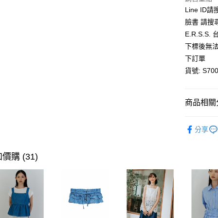
AFTEE先
Line ID
相關說明
臉書 請搜
【關於「A
ATM付款
E.R.S.
AFTEE
便利好安
下標後無法
１．簡單
下訂單
２．便利
運送方式
３．安心
貨號: S700
全家取貨
【「AFT
每筆NT$8
１．於結帳
商品相關分
付」結帳
付款後全
２．訂單
全館優惠
３．收到繳
每筆NT$8
分享
／ATM／
解鎖完美下身
※ 請注意
萊爾富取
絡購買商品
價購 (31)
先享後付
每筆NT$8
※ 交易是
是否繳費成
付款後萊
付客戶支
每筆NT$8
【注意事
7-11取貨
１．透過由
交易，需