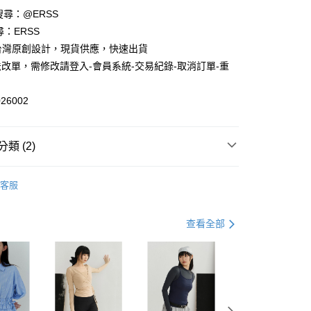
享後付
請搜尋：@ERSS
尋：ERSS
FTEE先享後付」】
S. 台灣原創設計，現貨供應，快速出貨
先享後付是「在收到商品之後才付款」的支付方式。 讓您購物簡單
心！
改單，需修改請登入-會員系統-交易紀錄-取消訂單-重
：不需註冊會員、不需綁卡、不需儲值。
：只要手機號碼，簡訊認證，即可結帳。
：先確認商品／服務後，再付款。
26002
付款
EE先享後付」結帳流程】
0，滿NT$1,200(含以上)免運費
方式選擇「AFTEE先享後付」後，將跳轉至「AFTEE先享後
類 (2)
頁面，進行簡訊認證並確認金額後，即可完成結帳。
家取貨
成立數日內，您將收到繳費通知簡訊。
中
費通知簡訊後14天內，點擊此簡訊中的連結，可透過四大超商
0，滿NT$1,200(含以上)免運費
客服
網路銀行／等多元方式進行付款，方視為交易完成。
$590up
：結帳手續完成當下不需立刻繳費，但若您需要取消訂單，請聯
貨付款
的店家。未經商家同意取消之訂單仍視為有效，需透過AFTEE
繳納相關費用。
查看全部
0，滿NT$1,200(含以上)免運費
否成功請以「AFTEE先享後付 」之結帳頁面顯示為準，若有關於
功／繳費後需取消欲退款等相關疑問，請聯繫「AFTEE先享後
爾富取貨
援中心」
https://netprotections.freshdesk.com/support/home
0，滿NT$1,200(含以上)免運費
項】
付款
恩沛科技股份有限公司提供之「AFTEE先享後付」服務完成之
依本服務之必要範圍內提供個人資料，並將交易相關給付款項請