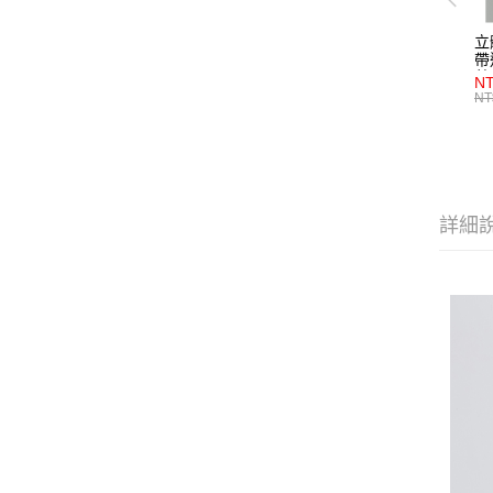
立
帶
藍
NT
NT
詳細