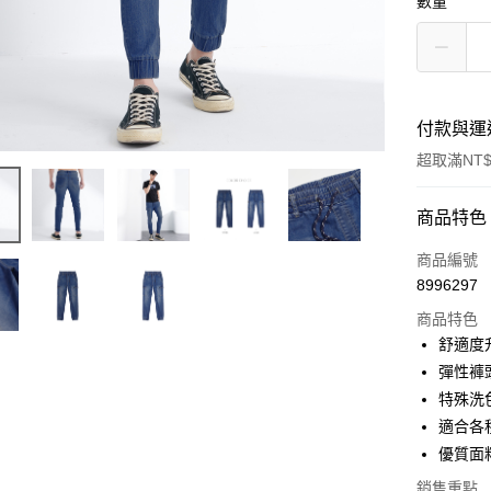
數量
付款與運
超取滿NT$
付款方式
商品特色
信用卡一
商品編號
8996297
超商取貨
商品特色
LINE Pay
舒適度
彈性褲
Apple Pay
特殊洗
街口支付
適合各
優質面
悠遊付
銷售重點