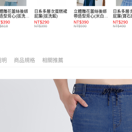
每筆NT$8
求債權轉
２．關於
體雕花蕾絲後綁
日系多層次蛋糕裙
立體雕花蕾絲後綁
日系多層
付款後7-1
https://aft
造型背心(拔洗
屁簾(拔洗藍)
帶造型背心(米白)-
屁簾(寶石
每筆NT$8
)-女
女
３．未成
$390
NT$290
NT$390
NT$290
「AFTE
$618
NT$390
NT$590
NT$490
宅配
任。
４．使用「
每筆NT$8
即時審查
結果請求
５．嚴禁
形，恩沛
說明
商品規格
相關推薦
動。