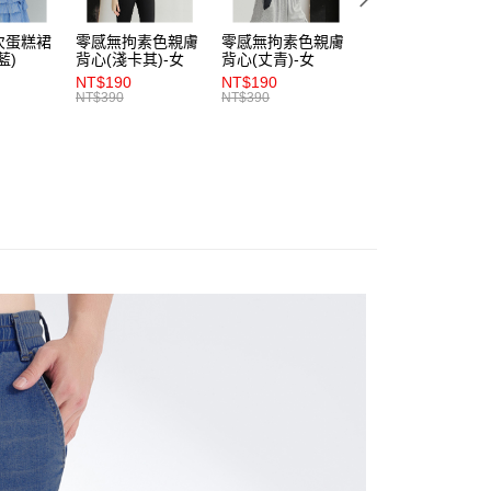
0，滿NT$1,200(含以上)免運費
讓予恩沛科技股份有限公司。
個人資料處理事宜，請瀏覽以下網址：
次蛋糕裙
零感無拘素色親膚
零感無拘素色親膚
零感無拘素色親膚
1取貨
ee.tw/terms/#terms3
藍)
背心(淺卡其)-女
背心(丈青)-女
背心(朱紅)-女
0，滿NT$1,200(含以上)免運費
年的使用者請事先徵得法定代理人或監護人之同意方可使用
NT$190
NT$190
NT$190
E先享後付」，若未經同意申辦者引起之損失，本公司不負相關責
NT$390
NT$390
NT$390
AFTEE先享後付」時，將依據個別帳號之用戶狀況，依本公司
0，滿NT$1,200(含以上)免運費
核予不同之上限額度；若仍有額度不足之情形，本公司將視審查
用戶進行身份認證。
一人註冊多個帳號或使用他人資訊註冊。若發現惡意使用之情
科技股份有限公司將有權停止該用戶之使用額度並採取法律行