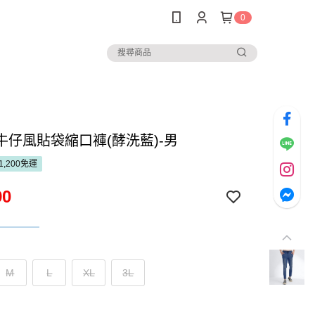
0
牛仔風貼袋縮口褲(酵洗藍)-男
1,200免運
90
M
L
XL
3L