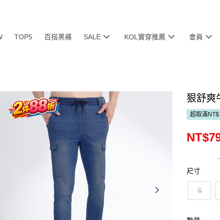
W
TOP5
百搭黑褲
SALE
KOL實穿推薦
會員
狠舒爽
超取滿NT$
NT$7
尺寸
S