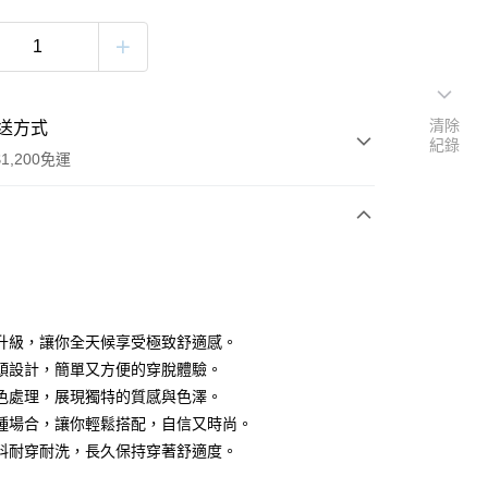
清除
送方式
紀錄
1,200免運
次付款
付款
升級，讓你全天候享受極致舒適感。
頭設計，簡單又方便的穿脫體驗。
色處理，展現獨特的質感與色澤。
種場合，讓你輕鬆搭配，自信又時尚。
料耐穿耐洗，長久保持穿著舒適度。