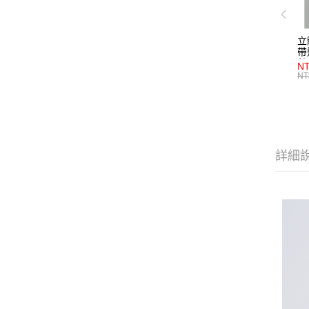
立
帶
藍
NT
NT
詳細