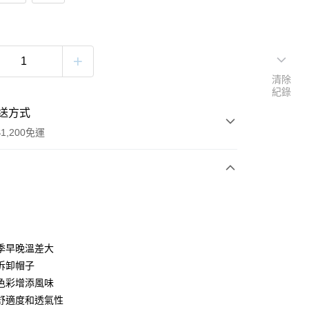
清除
紀錄
送方式
1,200免運
次付款
付款
季早晚溫差大
拆卸帽子
色彩增添風味
舒適度和透氣性