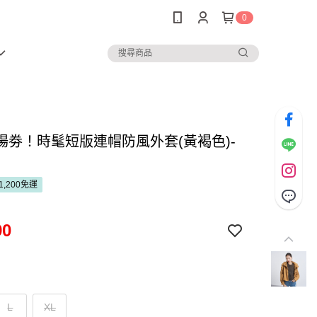
0
場劵！時髦短版連帽防風外套(黃褐色)-
1,200免運
90
L
XL