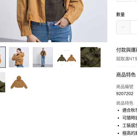
數量
付款與運
超取滿NT$
付款方式
商品特色
信用卡一
商品編號
9207202
超商取貨
商品特色
LINE Pay
適合秋
可隨時
Apple Pay
工裝感
街口支付
極高的