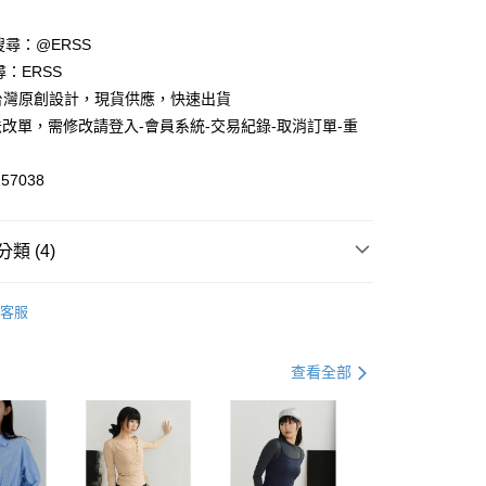
請搜尋：@ERSS
享後付
尋：ERSS
S. 台灣原創設計，現貨供應，快速出貨
FTEE先享後付」】
改單，需修改請登入-會員系統-交易紀錄-取消訂單-重
先享後付是「在收到商品之後才付款」的支付方式。 讓您購物簡單
心！
：不需註冊會員、不需綁卡、不需儲值。
57038
：只要手機號碼，簡訊認證，即可結帳。
：先確認商品／服務後，再付款。
付款
EE先享後付」結帳流程】
類 (4)
0，滿NT$1,200(含以上)免運費
方式選擇「AFTEE先享後付」後，將跳轉至「AFTEE先享後
頁面，進行簡訊認證並確認金額後，即可完成結帳。
中
家取貨
成立數日內，您將收到繳費通知簡訊。
客服
費通知簡訊後14天內，點擊此簡訊中的連結，可透過四大超商
防潑水系列
0，滿NT$1,200(含以上)免運費
網路銀行／等多元方式進行付款，方視為交易完成。
：結帳手續完成當下不需立刻繳費，但若您需要取消訂單，請聯
輯】
禦寒專區 5折起 💰
貨付款
查看全部
的店家。未經商家同意取消之訂單仍視為有效，需透過AFTEE
繳納相關費用。
0，滿NT$1,200(含以上)免運費
輯】
踏青必備🍃運動外套$690up
否成功請以「AFTEE先享後付 」之結帳頁面顯示為準，若有關於
功／繳費後需取消欲退款等相關疑問，請聯繫「AFTEE先享後
爾富取貨
援中心」
https://netprotections.freshdesk.com/support/home
0，滿NT$1,200(含以上)免運費