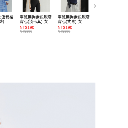
項】
付款
恩沛科技股份有限公司提供之「AFTEE先享後付」服務完成之
依本服務之必要範圍內提供個人資料，並將交易相關給付款項請
0，滿NT$1,200(含以上)免運費
次蛋糕裙
零感無拘素色親膚
零感無拘素色親膚
零感無拘素色親膚
讓予恩沛科技股份有限公司。
藍)
背心(淺卡其)-女
背心(丈青)-女
背心(朱紅)-女
個人資料處理事宜，請瀏覽以下網址：
1取貨
NT$190
NT$190
NT$190
ee.tw/terms/#terms3
NT$390
NT$390
NT$390
0，滿NT$1,200(含以上)免運費
年的使用者請事先徵得法定代理人或監護人之同意方可使用
E先享後付」，若未經同意申辦者引起之損失，本公司不負相關責
AFTEE先享後付」時，將依據個別帳號之用戶狀況，依本公司
0，滿NT$1,200(含以上)免運費
核予不同之上限額度；若仍有額度不足之情形，本公司將視審查
用戶進行身份認證。
一人註冊多個帳號或使用他人資訊註冊。若發現惡意使用之情
科技股份有限公司將有權停止該用戶之使用額度並採取法律行