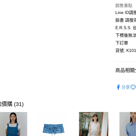
悠遊付
銷售重點
Line ID
AFTEE先
臉書 請搜
相關說明
E.R.S.
【關於「A
ATM付款
下標後無法
AFTEE
便利好安
下訂單
１．簡單
貨號: K101
２．便利
運送方式
３．安心
全家取貨
【「AFT
商品相關分
每筆NT$8
１．於結帳
付」結帳
全館優惠
付款後全
２．訂單
分享
３．收到繳
雨天不怕
每筆NT$8
／ATM／
※ 請注意
【秋冬特
價購 (31)
萊爾富取
絡購買商品
先享後付
每筆NT$8
【秋冬特
※ 交易是
是否繳費成
付款後萊
付客戶支
每筆NT$8