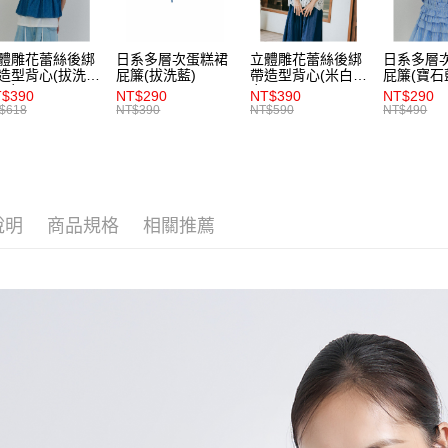
【注意事
7-11取貨
１．透過由
交易，需
每筆NT$8
體雕花蕾絲後綁
日系多層次蛋糕裙
立體雕花蕾絲後綁
日系多層
求債權轉
造型背心(拔洗
屁簾(拔洗藍)
帶造型背心(米白)-
屁簾(寶石
２．關於
付款後7-1
)-女
女
$390
NT$290
NT$390
NT$290
https://aft
$618
NT$390
NT$590
NT$490
每筆NT$8
３．未成
「AFTE
宅配
任。
４．使用「
每筆NT$8
即時審查
結果請求
說明
商品規格
相關推薦
５．嚴禁
形，恩沛
動。