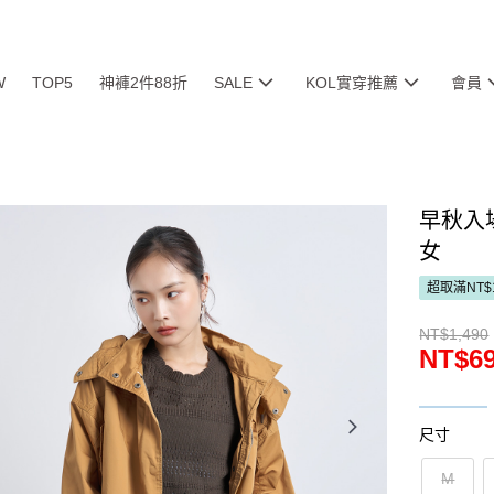
W
TOP5
神褲2件88折
SALE
KOL實穿推薦
會員
早秋入
女
超取滿NT$
NT$1,490
NT$6
尺寸
M