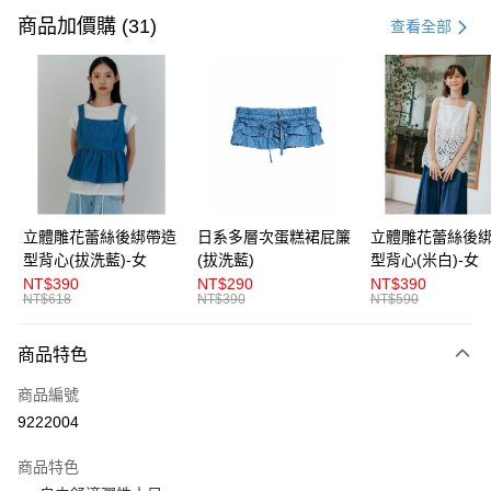
信用卡一次付款
商品加價購 (31)
查看全部
超商取貨付款
LINE Pay
Apple Pay
街口支付
悠遊付
立體雕花蕾絲後綁帶造
日系多層次蛋糕裙屁簾
立體雕花蕾絲後
型背心(拔洗藍)-女
(拔洗藍)
型背心(米白)-女
AFTEE先享後付
NT$390
NT$290
NT$390
相關說明
NT$618
NT$390
NT$590
【關於「AFTEE先享後付」】
ATM付款
AFTEE先享後付是「在收到商品之後才付款」的支付方式。 讓您購物簡單
商品特色
便利好安心！
１．簡單：不需註冊會員、不需綁卡、不需儲值。
運送方式
商品編號
２．便利：只要手機號碼，簡訊認證，即可結帳。
３．安心：先確認商品／服務後，再付款。
9222004
全家取貨付款
每筆NT$80，滿NT$1,200(含以上)免運費
【「AFTEE先享後付」結帳流程】
商品特色
１．於結帳方式選擇「AFTEE先享後付」後，將跳轉至「AFTEE先享後付」