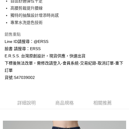
自由舒適彈性十足
付款後全家取貨
結帳頁面，進行簡訊認證並確認金額後，即可完成結帳。
２．訂單成立數日內，您將收到繳費通知簡訊。
高腰剪裁提升腰線
每筆NT$80，滿NT$1,200(含以上)免運費
３．收到繳費通知簡訊後14天內，點擊此簡訊中的連結，可透過四大超商／
獨特的抽鬚設計增添時尚感
ATM／網路銀行／等多元方式進行付款，方視為交易完成。
萊爾富取貨付款
※ 請注意：結帳手續完成當下不需立刻繳費，但若您需要取消訂單，請聯絡
專業水洗退色技術
每筆NT$80，滿NT$1,200(含以上)免運費
購買商品的店家。未經商家同意取消之訂單仍視為有效，需透過AFTEE先享
後付繳納相關費用。
銷售重點
付款後萊爾富取貨
※ 交易是否成功請以「AFTEE先享後付 」之結帳頁面顯示為準，若有關於
Line ID請搜尋：@ERSS
是否繳費成功／繳費後需取消欲退款等相關疑問，請聯繫「AFTEE先享後付
每筆NT$80，滿NT$1,200(含以上)免運費
客戶支援中心」
https://netprotections.freshdesk.com/support/home
臉書 請搜尋：ERSS
E.R.S.S. 台灣原創設計，現貨供應，快速出貨
7-11取貨付款
【注意事項】
下標後無法改單，需修改請登入-會員系統-交易紀錄-取消訂單-重下
１．透過由恩沛科技股份有限公司提供之「AFTEE先享後付」服務完成之交
每筆NT$80，滿NT$1,200(含以上)免運費
易，需依本服務之必要範圍內提供個人資料，並將交易相關給付款項請求債
訂單
權轉讓予恩沛科技股份有限公司。
付款後7-11取貨
貨號:S47039002
２．關於個人資料處理事宜，請瀏覽以下網址：
每筆NT$80，滿NT$1,200(含以上)免運費
https://aftee.tw/terms/#terms3
３．未成年的使用者請事先徵得法定代理人或監護人之同意方可使用
宅配
「AFTEE先享後付」，若未經同意申辦者引起之損失，本公司不負相關責
任。
每筆NT$80，滿NT$1,200(含以上)免運費
詳細說明
商品規格
相關推薦
４．使用「AFTEE先享後付」時，將依據個別帳號之用戶狀況，依本公司即
時審查核予不同之上限額度；若仍有額度不足之情形，本公司將視審查結果
請求用戶進行身份認證。
５．嚴禁一人註冊多個帳號或使用他人資訊註冊。若發現惡意使用之情形，
恩沛科技股份有限公司將有權停止該用戶之使用額度並採取法律行動。