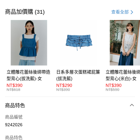
付款方式
信用卡一次付款
商品加價購 (31)
查看全部
超商取貨付款
LINE Pay
Apple Pay
街口支付
悠遊付
立體雕花蕾絲後綁帶造
日系多層次蛋糕裙屁簾
立體雕花蕾絲後
型背心(拔洗藍)-女
(拔洗藍)
型背心(米白)-女
AFTEE先享後付
NT$390
NT$290
NT$390
相關說明
NT$618
NT$390
NT$590
【關於「AFTEE先享後付」】
ATM付款
AFTEE先享後付是「在收到商品之後才付款」的支付方式。 讓您購物簡單
商品特色
便利好安心！
１．簡單：不需註冊會員、不需綁卡、不需儲值。
運送方式
商品編號
２．便利：只要手機號碼，簡訊認證，即可結帳。
３．安心：先確認商品／服務後，再付款。
9242026
全家取貨付款
每筆NT$80，滿NT$1,200(含以上)免運費
【「AFTEE先享後付」結帳流程】
商品特色