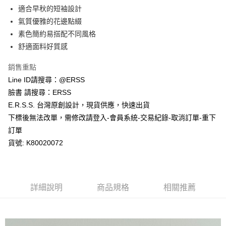
１．於結帳方式選擇「AFTEE先享後付」後，將跳轉至「AFTEE先享後付」
適合早秋的短袖設計
付款後全家取貨
結帳頁面，進行簡訊認證並確認金額後，即可完成結帳。
２．訂單成立數日內，您將收到繳費通知簡訊。
氣質優雅的花邊點綴
每筆NT$80，滿NT$1,200(含以上)免運費
３．收到繳費通知簡訊後14天內，點擊此簡訊中的連結，可透過四大超商／
素色簡約易搭配不同風格
ATM／網路銀行／等多元方式進行付款，方視為交易完成。
萊爾富取貨付款
※ 請注意：結帳手續完成當下不需立刻繳費，但若您需要取消訂單，請聯絡
舒適面料好質感
每筆NT$80，滿NT$1,200(含以上)免運費
購買商品的店家。未經商家同意取消之訂單仍視為有效，需透過AFTEE先享
後付繳納相關費用。
銷售重點
付款後萊爾富取貨
※ 交易是否成功請以「AFTEE先享後付 」之結帳頁面顯示為準，若有關於
Line ID請搜尋：@ERSS
是否繳費成功／繳費後需取消欲退款等相關疑問，請聯繫「AFTEE先享後付
每筆NT$80，滿NT$1,200(含以上)免運費
客戶支援中心」
https://netprotections.freshdesk.com/support/home
臉書 請搜尋：ERSS
E.R.S.S. 台灣原創設計，現貨供應，快速出貨
7-11取貨付款
【注意事項】
下標後無法改單，需修改請登入-會員系統-交易紀錄-取消訂單-重下
１．透過由恩沛科技股份有限公司提供之「AFTEE先享後付」服務完成之交
每筆NT$80，滿NT$1,200(含以上)免運費
易，需依本服務之必要範圍內提供個人資料，並將交易相關給付款項請求債
訂單
權轉讓予恩沛科技股份有限公司。
付款後7-11取貨
貨號: K80020072
２．關於個人資料處理事宜，請瀏覽以下網址：
每筆NT$80，滿NT$1,200(含以上)免運費
https://aftee.tw/terms/#terms3
３．未成年的使用者請事先徵得法定代理人或監護人之同意方可使用
宅配
「AFTEE先享後付」，若未經同意申辦者引起之損失，本公司不負相關責
任。
每筆NT$80，滿NT$1,200(含以上)免運費
詳細說明
商品規格
相關推薦
４．使用「AFTEE先享後付」時，將依據個別帳號之用戶狀況，依本公司即
時審查核予不同之上限額度；若仍有額度不足之情形，本公司將視審查結果
請求用戶進行身份認證。
５．嚴禁一人註冊多個帳號或使用他人資訊註冊。若發現惡意使用之情形，