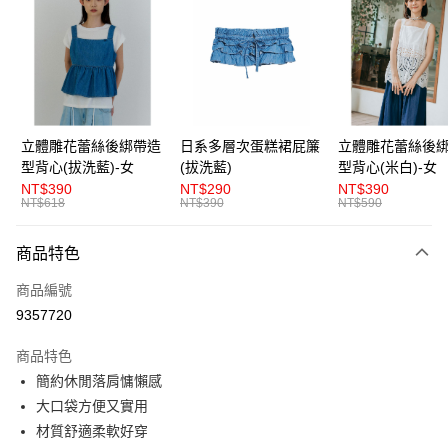
LINE Pay
Apple Pay
街口支付
悠遊付
立體雕花蕾絲後綁帶造
日系多層次蛋糕裙屁簾
立體雕花蕾絲後
型背心(拔洗藍)-女
(拔洗藍)
型背心(米白)-女
AFTEE先享後付
NT$390
NT$290
NT$390
相關說明
NT$618
NT$390
NT$590
【關於「AFTEE先享後付」】
ATM付款
AFTEE先享後付是「在收到商品之後才付款」的支付方式。 讓您購物簡單
商品特色
便利好安心！
１．簡單：不需註冊會員、不需綁卡、不需儲值。
運送方式
商品編號
２．便利：只要手機號碼，簡訊認證，即可結帳。
３．安心：先確認商品／服務後，再付款。
9357720
全家取貨付款
每筆NT$80，滿NT$1,200(含以上)免運費
【「AFTEE先享後付」結帳流程】
商品特色
１．於結帳方式選擇「AFTEE先享後付」後，將跳轉至「AFTEE先享後付」
簡約休閒落肩慵懶感
付款後全家取貨
結帳頁面，進行簡訊認證並確認金額後，即可完成結帳。
２．訂單成立數日內，您將收到繳費通知簡訊。
大口袋方便又實用
每筆NT$80，滿NT$1,200(含以上)免運費
３．收到繳費通知簡訊後14天內，點擊此簡訊中的連結，可透過四大超商／
材質舒適柔軟好穿
ATM／網路銀行／等多元方式進行付款，方視為交易完成。
萊爾富取貨付款