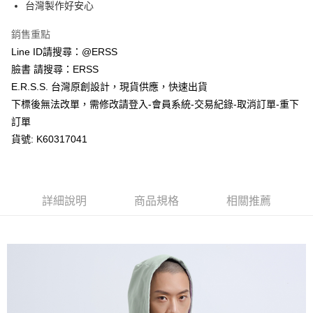
※ 請注意：結帳手續完成當下不需立刻繳費，但若您需要取消訂單，請聯絡
台灣製作好安心
每筆NT$80，滿NT$1,200(含以上)免運費
購買商品的店家。未經商家同意取消之訂單仍視為有效，需透過AFTEE先享
後付繳納相關費用。
銷售重點
付款後萊爾富取貨
※ 交易是否成功請以「AFTEE先享後付 」之結帳頁面顯示為準，若有關於
Line ID請搜尋：@ERSS
是否繳費成功／繳費後需取消欲退款等相關疑問，請聯繫「AFTEE先享後付
每筆NT$80，滿NT$1,200(含以上)免運費
客戶支援中心」
https://netprotections.freshdesk.com/support/home
臉書 請搜尋：ERSS
E.R.S.S. 台灣原創設計，現貨供應，快速出貨
7-11取貨付款
【注意事項】
下標後無法改單，需修改請登入-會員系統-交易紀錄-取消訂單-重下
１．透過由恩沛科技股份有限公司提供之「AFTEE先享後付」服務完成之交
每筆NT$80，滿NT$1,200(含以上)免運費
易，需依本服務之必要範圍內提供個人資料，並將交易相關給付款項請求債
訂單
權轉讓予恩沛科技股份有限公司。
付款後7-11取貨
貨號: K60317041
２．關於個人資料處理事宜，請瀏覽以下網址：
每筆NT$80，滿NT$1,200(含以上)免運費
https://aftee.tw/terms/#terms3
３．未成年的使用者請事先徵得法定代理人或監護人之同意方可使用
宅配
「AFTEE先享後付」，若未經同意申辦者引起之損失，本公司不負相關責
任。
每筆NT$80，滿NT$1,200(含以上)免運費
詳細說明
商品規格
相關推薦
４．使用「AFTEE先享後付」時，將依據個別帳號之用戶狀況，依本公司即
時審查核予不同之上限額度；若仍有額度不足之情形，本公司將視審查結果
請求用戶進行身份認證。
５．嚴禁一人註冊多個帳號或使用他人資訊註冊。若發現惡意使用之情形，
恩沛科技股份有限公司將有權停止該用戶之使用額度並採取法律行動。