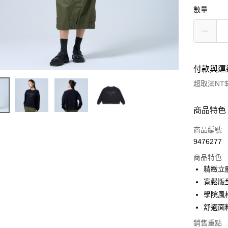
數量
付款與運
超取滿NT$
付款方式
商品特色
信用卡一
商品編號
9476277
超商取貨
商品特色
LINE Pay
精緻立
寬鬆版
Apple Pay
學院風
街口支付
舒適面
悠遊付
銷售重點