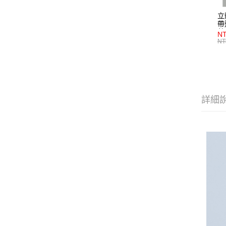
立
帶
藍
NT
NT
詳細