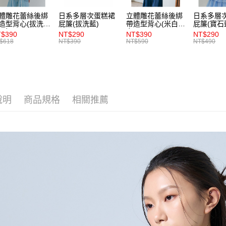
交易，需
每筆NT$8
體雕花蕾絲後綁
日系多層次蛋糕裙
立體雕花蕾絲後綁
日系多層
求債權轉
造型背心(拔洗
屁簾(拔洗藍)
帶造型背心(米白)-
屁簾(寶石
２．關於
付款後7-1
)-女
女
$390
NT$290
NT$390
NT$290
https://aft
$618
NT$390
NT$590
NT$490
每筆NT$8
３．未成
「AFTE
宅配
任。
４．使用「
每筆NT$8
即時審查
結果請求
說明
商品規格
相關推薦
５．嚴禁
形，恩沛
動。