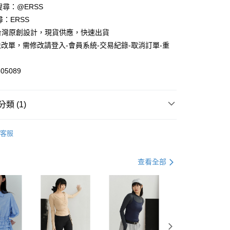
請搜尋：@ERSS
享後付
尋：ERSS
S. 台灣原創設計，現貨供應，快速出貨
FTEE先享後付」】
改單，需修改請登入-會員系統-交易紀錄-取消訂單-重
先享後付是「在收到商品之後才付款」的支付方式。 讓您購物簡單
心！
：不需註冊會員、不需綁卡、不需儲值。
05089
：只要手機號碼，簡訊認證，即可結帳。
：先確認商品／服務後，再付款。
付款
EE先享後付」結帳流程】
類 (1)
0，滿NT$1,200(含以上)免運費
方式選擇「AFTEE先享後付」後，將跳轉至「AFTEE先享後
頁面，進行簡訊認證並確認金額後，即可完成結帳。
中
家取貨
成立數日內，您將收到繳費通知簡訊。
客服
費通知簡訊後14天內，點擊此簡訊中的連結，可透過四大超商
0，滿NT$1,200(含以上)免運費
網路銀行／等多元方式進行付款，方視為交易完成。
：結帳手續完成當下不需立刻繳費，但若您需要取消訂單，請聯
貨付款
查看全部
的店家。未經商家同意取消之訂單仍視為有效，需透過AFTEE
繳納相關費用。
0，滿NT$1,200(含以上)免運費
否成功請以「AFTEE先享後付 」之結帳頁面顯示為準，若有關於
功／繳費後需取消欲退款等相關疑問，請聯繫「AFTEE先享後
爾富取貨
援中心」
https://netprotections.freshdesk.com/support/home
0，滿NT$1,200(含以上)免運費
項】
付款
恩沛科技股份有限公司提供之「AFTEE先享後付」服務完成之