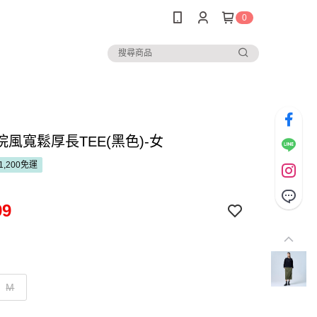
0
風寬鬆厚長TEE(黑色)-女
1,200免運
99
M