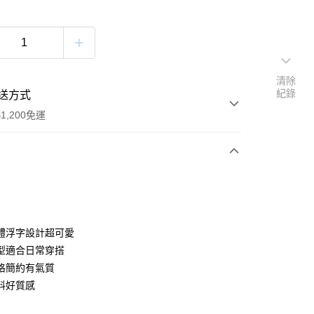
清除
紀錄
送方式
1,200免運
次付款
付款
體浮字設計超可愛
型適合日常穿搭
格簡約有氣質
料好質感