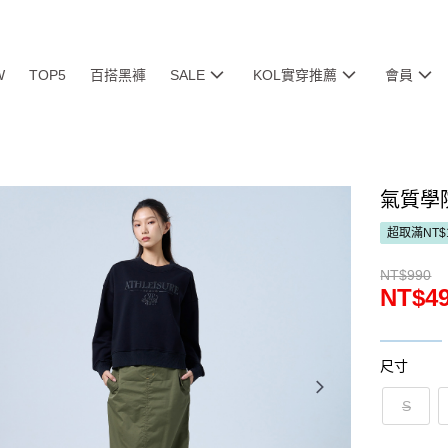
W
TOP5
百搭黑褲
SALE
KOL實穿推薦
會員
氣質學院
超取滿NT$
NT$990
NT$4
尺寸
S