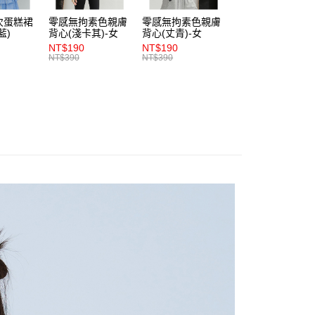
依本服務之必要範圍內提供個人資料，並將交易相關給付款項請
0，滿NT$1,200(含以上)免運費
次蛋糕裙
零感無拘素色親膚
零感無拘素色親膚
零感無拘素色親膚
讓予恩沛科技股份有限公司。
藍)
背心(淺卡其)-女
背心(丈青)-女
背心(朱紅)-女
個人資料處理事宜，請瀏覽以下網址：
1取貨
NT$190
NT$190
NT$190
ee.tw/terms/#terms3
NT$390
NT$390
NT$390
0，滿NT$1,200(含以上)免運費
年的使用者請事先徵得法定代理人或監護人之同意方可使用
E先享後付」，若未經同意申辦者引起之損失，本公司不負相關責
AFTEE先享後付」時，將依據個別帳號之用戶狀況，依本公司
0，滿NT$1,200(含以上)免運費
核予不同之上限額度；若仍有額度不足之情形，本公司將視審查
用戶進行身份認證。
一人註冊多個帳號或使用他人資訊註冊。若發現惡意使用之情
科技股份有限公司將有權停止該用戶之使用額度並採取法律行