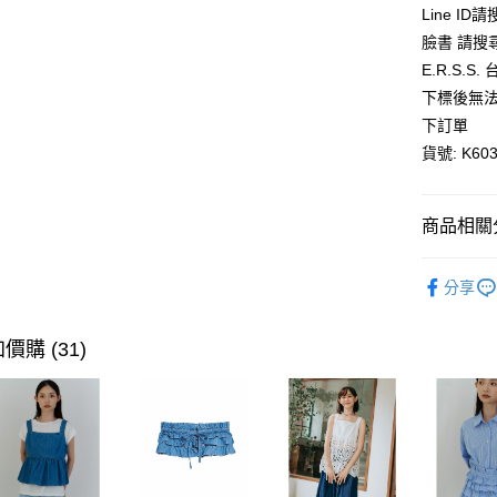
Line ID
AFTEE先
臉書 請搜
相關說明
E.R.S.
【關於「A
ATM付款
下標後無法
AFTEE
便利好安
下訂單
１．簡單
貨號: K603
２．便利
運送方式
３．安心
全家取貨
【「AFT
商品相關分
每筆NT$8
１．於結帳
付」結帳
全館優惠
付款後全
２．訂單
分享
３．收到繳
每筆NT$8
／ATM／
※ 請注意
價購 (31)
萊爾富取
絡購買商品
先享後付
每筆NT$8
※ 交易是
是否繳費成
付款後萊
付客戶支
每筆NT$8
【注意事
7-11取貨
１．透過由