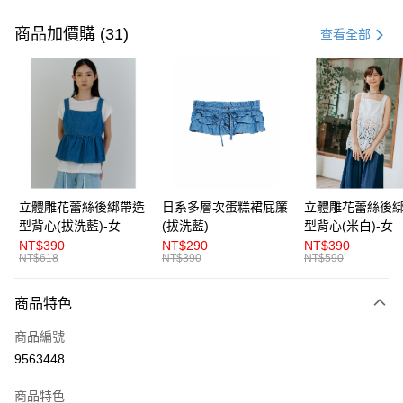
付款方式
信用卡一次付款
商品加價購 (31)
查看全部
超商取貨付款
LINE Pay
Apple Pay
街口支付
悠遊付
立體雕花蕾絲後綁帶造
日系多層次蛋糕裙屁簾
立體雕花蕾絲後
型背心(拔洗藍)-女
(拔洗藍)
型背心(米白)-女
AFTEE先享後付
NT$390
NT$290
NT$390
相關說明
NT$618
NT$390
NT$590
【關於「AFTEE先享後付」】
ATM付款
AFTEE先享後付是「在收到商品之後才付款」的支付方式。 讓您購物簡單
商品特色
便利好安心！
１．簡單：不需註冊會員、不需綁卡、不需儲值。
運送方式
商品編號
２．便利：只要手機號碼，簡訊認證，即可結帳。
３．安心：先確認商品／服務後，再付款。
9563448
全家取貨付款
每筆NT$80，滿NT$1,200(含以上)免運費
【「AFTEE先享後付」結帳流程】
商品特色