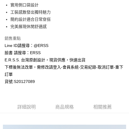
１．於結帳方式選擇「AFTEE先享後付」後，將跳轉至「AFTEE先享後付」
實用側口袋設計
付款後全家取貨
結帳頁面，進行簡訊認證並確認金額後，即可完成結帳。
２．訂單成立數日內，您將收到繳費通知簡訊。
工裝感散發出獨特魅力
每筆NT$80，滿NT$1,200(含以上)免運費
３．收到繳費通知簡訊後14天內，點擊此簡訊中的連結，可透過四大超商／
簡約設計適合日常穿搭
ATM／網路銀行／等多元方式進行付款，方視為交易完成。
萊爾富取貨付款
※ 請注意：結帳手續完成當下不需立刻繳費，但若您需要取消訂單，請聯絡
完美展現休閒舒適感
每筆NT$80，滿NT$1,200(含以上)免運費
購買商品的店家。未經商家同意取消之訂單仍視為有效，需透過AFTEE先享
後付繳納相關費用。
銷售重點
付款後萊爾富取貨
※ 交易是否成功請以「AFTEE先享後付 」之結帳頁面顯示為準，若有關於
Line ID請搜尋：@ERSS
是否繳費成功／繳費後需取消欲退款等相關疑問，請聯繫「AFTEE先享後付
每筆NT$80，滿NT$1,200(含以上)免運費
客戶支援中心」
https://netprotections.freshdesk.com/support/home
臉書 請搜尋：ERSS
E.R.S.S. 台灣原創設計，現貨供應，快速出貨
7-11取貨付款
【注意事項】
下標後無法改單，需修改請登入-會員系統-交易紀錄-取消訂單-重下
１．透過由恩沛科技股份有限公司提供之「AFTEE先享後付」服務完成之交
每筆NT$80，滿NT$1,200(含以上)免運費
易，需依本服務之必要範圍內提供個人資料，並將交易相關給付款項請求債
訂單
權轉讓予恩沛科技股份有限公司。
付款後7-11取貨
貨號:S20127089
２．關於個人資料處理事宜，請瀏覽以下網址：
每筆NT$80，滿NT$1,200(含以上)免運費
https://aftee.tw/terms/#terms3
３．未成年的使用者請事先徵得法定代理人或監護人之同意方可使用
宅配
「AFTEE先享後付」，若未經同意申辦者引起之損失，本公司不負相關責
任。
每筆NT$80，滿NT$1,200(含以上)免運費
詳細說明
商品規格
相關推薦
４．使用「AFTEE先享後付」時，將依據個別帳號之用戶狀況，依本公司即
時審查核予不同之上限額度；若仍有額度不足之情形，本公司將視審查結果
請求用戶進行身份認證。
５．嚴禁一人註冊多個帳號或使用他人資訊註冊。若發現惡意使用之情形，