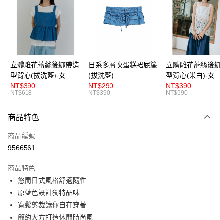
LINE Pay
Apple Pay
街口支付
悠遊付
立體雕花蕾絲後綁帶造
日系多層次蛋糕裙屁簾
立體雕花蕾絲後
型背心(拔洗藍)-女
(拔洗藍)
型背心(米白)-女
AFTEE先享後付
NT$390
NT$290
NT$390
相關說明
NT$618
NT$390
NT$590
【關於「AFTEE先享後付」】
ATM付款
AFTEE先享後付是「在收到商品之後才付款」的支付方式。 讓您購物簡單
商品特色
便利好安心！
１．簡單：不需註冊會員、不需綁卡、不需儲值。
運送方式
商品編號
２．便利：只要手機號碼，簡訊認證，即可結帳。
３．安心：先確認商品／服務後，再付款。
9566561
全家取貨付款
每筆NT$80，滿NT$1,200(含以上)免運費
【「AFTEE先享後付」結帳流程】
商品特色
１．於結帳方式選擇「AFTEE先享後付」後，將跳轉至「AFTEE先享後付」
悠閒日式風格舒適隨性
付款後全家取貨
結帳頁面，進行簡訊認證並確認金額後，即可完成結帳。
２．訂單成立數日內，您將收到繳費通知簡訊。
原藍色設計獨特品味
每筆NT$80，滿NT$1,200(含以上)免運費
３．收到繳費通知簡訊後14天內，點擊此簡訊中的連結，可透過四大超商／
寬鬆剪裁讓你自在穿著
ATM／網路銀行／等多元方式進行付款，方視為交易完成。
萊爾富取貨付款
※ 請注意：結帳手續完成當下不需立刻繳費，但若您需要取消訂單，請聯絡
簡約大方打造休閒時尚風