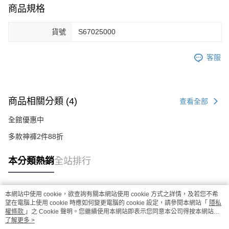
商品規格
貨號
S67025000
客服
商品相關分類 (4)
查看全部
全館優惠中
多款神褲2件88折
本分類熱銷
全站排行
本網站中使用 cookie，欲查詢有關本網站使用 cookie 方式之詳情，及若您不希
熱門標籤
望在電腦上使用 cookie 時應如何變更電腦的 cookie 設定，請參閱本網站「
隱私
權條款
」之 Cookie 聲明。您繼續使用本網站即表示您同意本公司得按本網站使
用條款之 Cookie 聲明使用 cookie。
了解更多 >