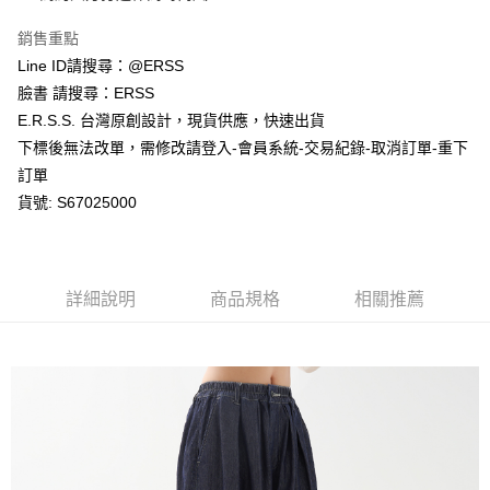
每筆NT$80，滿NT$1,200(含以上)免運費
購買商品的店家。未經商家同意取消之訂單仍視為有效，需透過AFTEE先享
後付繳納相關費用。
銷售重點
付款後萊爾富取貨
※ 交易是否成功請以「AFTEE先享後付 」之結帳頁面顯示為準，若有關於
Line ID請搜尋：@ERSS
是否繳費成功／繳費後需取消欲退款等相關疑問，請聯繫「AFTEE先享後付
每筆NT$80，滿NT$1,200(含以上)免運費
客戶支援中心」
https://netprotections.freshdesk.com/support/home
臉書 請搜尋：ERSS
E.R.S.S. 台灣原創設計，現貨供應，快速出貨
7-11取貨付款
【注意事項】
下標後無法改單，需修改請登入-會員系統-交易紀錄-取消訂單-重下
１．透過由恩沛科技股份有限公司提供之「AFTEE先享後付」服務完成之交
每筆NT$80，滿NT$1,200(含以上)免運費
易，需依本服務之必要範圍內提供個人資料，並將交易相關給付款項請求債
訂單
權轉讓予恩沛科技股份有限公司。
付款後7-11取貨
貨號: S67025000
２．關於個人資料處理事宜，請瀏覽以下網址：
每筆NT$80，滿NT$1,200(含以上)免運費
https://aftee.tw/terms/#terms3
３．未成年的使用者請事先徵得法定代理人或監護人之同意方可使用
宅配
「AFTEE先享後付」，若未經同意申辦者引起之損失，本公司不負相關責
任。
每筆NT$80，滿NT$1,200(含以上)免運費
詳細說明
商品規格
相關推薦
４．使用「AFTEE先享後付」時，將依據個別帳號之用戶狀況，依本公司即
時審查核予不同之上限額度；若仍有額度不足之情形，本公司將視審查結果
請求用戶進行身份認證。
５．嚴禁一人註冊多個帳號或使用他人資訊註冊。若發現惡意使用之情形，
恩沛科技股份有限公司將有權停止該用戶之使用額度並採取法律行動。