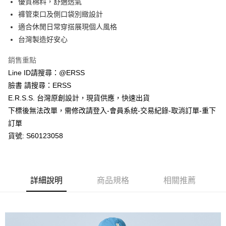
優質棉料，舒適透氣
付款後全家取貨
結帳頁面，進行簡訊認證並確認金額後，即可完成結帳。
２．訂單成立數日內，您將收到繳費通知簡訊。
褲管束口及側口袋別緻設計
每筆NT$80，滿NT$1,200(含以上)免運費
３．收到繳費通知簡訊後14天內，點擊此簡訊中的連結，可透過四大超商／
適合休閒日常穿搭展現個人風格
ATM／網路銀行／等多元方式進行付款，方視為交易完成。
萊爾富取貨付款
※ 請注意：結帳手續完成當下不需立刻繳費，但若您需要取消訂單，請聯絡
台灣製造好安心
每筆NT$80，滿NT$1,200(含以上)免運費
購買商品的店家。未經商家同意取消之訂單仍視為有效，需透過AFTEE先享
後付繳納相關費用。
銷售重點
付款後萊爾富取貨
※ 交易是否成功請以「AFTEE先享後付 」之結帳頁面顯示為準，若有關於
Line ID請搜尋：@ERSS
是否繳費成功／繳費後需取消欲退款等相關疑問，請聯繫「AFTEE先享後付
每筆NT$80，滿NT$1,200(含以上)免運費
客戶支援中心」
https://netprotections.freshdesk.com/support/home
臉書 請搜尋：ERSS
E.R.S.S. 台灣原創設計，現貨供應，快速出貨
7-11取貨付款
【注意事項】
下標後無法改單，需修改請登入-會員系統-交易紀錄-取消訂單-重下
１．透過由恩沛科技股份有限公司提供之「AFTEE先享後付」服務完成之交
每筆NT$80，滿NT$1,200(含以上)免運費
易，需依本服務之必要範圍內提供個人資料，並將交易相關給付款項請求債
訂單
權轉讓予恩沛科技股份有限公司。
付款後7-11取貨
貨號: S60123058
２．關於個人資料處理事宜，請瀏覽以下網址：
每筆NT$80，滿NT$1,200(含以上)免運費
https://aftee.tw/terms/#terms3
３．未成年的使用者請事先徵得法定代理人或監護人之同意方可使用
宅配
「AFTEE先享後付」，若未經同意申辦者引起之損失，本公司不負相關責
任。
每筆NT$80，滿NT$1,200(含以上)免運費
詳細說明
商品規格
相關推薦
４．使用「AFTEE先享後付」時，將依據個別帳號之用戶狀況，依本公司即
時審查核予不同之上限額度；若仍有額度不足之情形，本公司將視審查結果
請求用戶進行身份認證。
５．嚴禁一人註冊多個帳號或使用他人資訊註冊。若發現惡意使用之情形，
恩沛科技股份有限公司將有權停止該用戶之使用額度並採取法律行動。