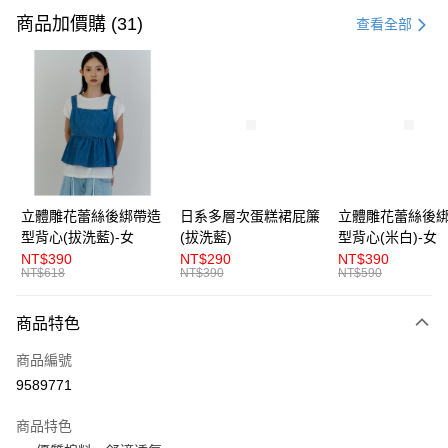
信用卡一次付款
商品加價購 (31)
查看全部
超商取貨付款
LINE Pay
Apple Pay
街口支付
悠遊付
立體雕花蕾絲後綁帶造
日系多層次蛋糕裙屁簾
立體雕花蕾絲後
型背心(拔洗藍)-女
(拔洗藍)
型背心(米白)-女
AFTEE先享後付
NT$390
NT$290
NT$390
相關說明
NT$618
NT$390
NT$590
【關於「AFTEE先享後付」】
ATM付款
AFTEE先享後付是「在收到商品之後才付款」的支付方式。 讓您購物簡單
商品特色
便利好安心！
１．簡單：不需註冊會員、不需綁卡、不需儲值。
運送方式
商品編號
２．便利：只要手機號碼，簡訊認證，即可結帳。
３．安心：先確認商品／服務後，再付款。
9589771
全家取貨付款
每筆NT$80，滿NT$1,200(含以上)免運費
【「AFTEE先享後付」結帳流程】
商品特色
１．於結帳方式選擇「AFTEE先享後付」後，將跳轉至「AFTEE先享後付」