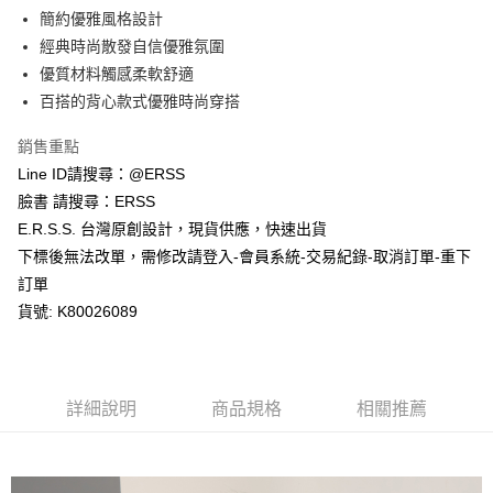
１．於結帳方式選擇「AFTEE先享後付」後，將跳轉至「AFTEE先享後付」
簡約優雅風格設計
付款後全家取貨
結帳頁面，進行簡訊認證並確認金額後，即可完成結帳。
２．訂單成立數日內，您將收到繳費通知簡訊。
經典時尚散發自信優雅氛圍
每筆NT$80，滿NT$1,200(含以上)免運費
３．收到繳費通知簡訊後14天內，點擊此簡訊中的連結，可透過四大超商／
優質材料觸感柔軟舒適
ATM／網路銀行／等多元方式進行付款，方視為交易完成。
萊爾富取貨付款
※ 請注意：結帳手續完成當下不需立刻繳費，但若您需要取消訂單，請聯絡
百搭的背心款式優雅時尚穿搭
每筆NT$80，滿NT$1,200(含以上)免運費
購買商品的店家。未經商家同意取消之訂單仍視為有效，需透過AFTEE先享
後付繳納相關費用。
銷售重點
付款後萊爾富取貨
※ 交易是否成功請以「AFTEE先享後付 」之結帳頁面顯示為準，若有關於
Line ID請搜尋：@ERSS
是否繳費成功／繳費後需取消欲退款等相關疑問，請聯繫「AFTEE先享後付
每筆NT$80，滿NT$1,200(含以上)免運費
客戶支援中心」
https://netprotections.freshdesk.com/support/home
臉書 請搜尋：ERSS
E.R.S.S. 台灣原創設計，現貨供應，快速出貨
7-11取貨付款
【注意事項】
下標後無法改單，需修改請登入-會員系統-交易紀錄-取消訂單-重下
１．透過由恩沛科技股份有限公司提供之「AFTEE先享後付」服務完成之交
每筆NT$80，滿NT$1,200(含以上)免運費
易，需依本服務之必要範圍內提供個人資料，並將交易相關給付款項請求債
訂單
權轉讓予恩沛科技股份有限公司。
付款後7-11取貨
貨號: K80026089
２．關於個人資料處理事宜，請瀏覽以下網址：
每筆NT$80，滿NT$1,200(含以上)免運費
https://aftee.tw/terms/#terms3
３．未成年的使用者請事先徵得法定代理人或監護人之同意方可使用
宅配
「AFTEE先享後付」，若未經同意申辦者引起之損失，本公司不負相關責
任。
每筆NT$80，滿NT$1,200(含以上)免運費
詳細說明
商品規格
相關推薦
４．使用「AFTEE先享後付」時，將依據個別帳號之用戶狀況，依本公司即
時審查核予不同之上限額度；若仍有額度不足之情形，本公司將視審查結果
請求用戶進行身份認證。
５．嚴禁一人註冊多個帳號或使用他人資訊註冊。若發現惡意使用之情形，