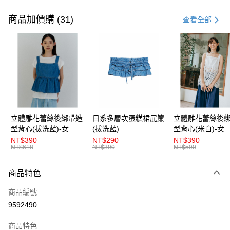
付款方式
信用卡一次付款
商品加價購 (31)
查看全部
超商取貨付款
LINE Pay
Apple Pay
街口支付
悠遊付
立體雕花蕾絲後綁帶造
日系多層次蛋糕裙屁簾
立體雕花蕾絲後
型背心(拔洗藍)-女
(拔洗藍)
型背心(米白)-女
AFTEE先享後付
NT$390
NT$290
NT$390
相關說明
NT$618
NT$390
NT$590
【關於「AFTEE先享後付」】
ATM付款
AFTEE先享後付是「在收到商品之後才付款」的支付方式。 讓您購物簡單
商品特色
便利好安心！
１．簡單：不需註冊會員、不需綁卡、不需儲值。
運送方式
商品編號
２．便利：只要手機號碼，簡訊認證，即可結帳。
３．安心：先確認商品／服務後，再付款。
9592490
全家取貨付款
每筆NT$80，滿NT$1,200(含以上)免運費
【「AFTEE先享後付」結帳流程】
商品特色