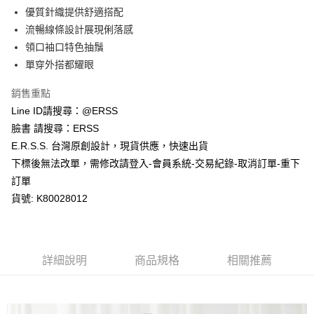
１．於結帳方式選擇「AFTEE先享後付」後，將跳轉至「AFTEE先享後付」
優質針織提供舒適搭配
付款後全家取貨
結帳頁面，進行簡訊認證並確認金額後，即可完成結帳。
２．訂單成立數日內，您將收到繳費通知簡訊。
流暢線條設計展現俐落感
每筆NT$80，滿NT$1,200(含以上)免運費
３．收到繳費通知簡訊後14天內，點擊此簡訊中的連結，可透過四大超商／
領口袖口特色抽鬚
ATM／網路銀行／等多元方式進行付款，方視為交易完成。
萊爾富取貨付款
※ 請注意：結帳手續完成當下不需立刻繳費，但若您需要取消訂單，請聯絡
單穿外搭都耀眼
每筆NT$80，滿NT$1,200(含以上)免運費
購買商品的店家。未經商家同意取消之訂單仍視為有效，需透過AFTEE先享
後付繳納相關費用。
銷售重點
付款後萊爾富取貨
※ 交易是否成功請以「AFTEE先享後付 」之結帳頁面顯示為準，若有關於
Line ID請搜尋：@ERSS
是否繳費成功／繳費後需取消欲退款等相關疑問，請聯繫「AFTEE先享後付
每筆NT$80，滿NT$1,200(含以上)免運費
客戶支援中心」
https://netprotections.freshdesk.com/support/home
臉書 請搜尋：ERSS
E.R.S.S. 台灣原創設計，現貨供應，快速出貨
7-11取貨付款
【注意事項】
下標後無法改單，需修改請登入-會員系統-交易紀錄-取消訂單-重下
１．透過由恩沛科技股份有限公司提供之「AFTEE先享後付」服務完成之交
每筆NT$80，滿NT$1,200(含以上)免運費
易，需依本服務之必要範圍內提供個人資料，並將交易相關給付款項請求債
訂單
權轉讓予恩沛科技股份有限公司。
付款後7-11取貨
貨號: K80028012
２．關於個人資料處理事宜，請瀏覽以下網址：
每筆NT$80，滿NT$1,200(含以上)免運費
https://aftee.tw/terms/#terms3
３．未成年的使用者請事先徵得法定代理人或監護人之同意方可使用
宅配
「AFTEE先享後付」，若未經同意申辦者引起之損失，本公司不負相關責
任。
每筆NT$80，滿NT$1,200(含以上)免運費
詳細說明
商品規格
相關推薦
４．使用「AFTEE先享後付」時，將依據個別帳號之用戶狀況，依本公司即
時審查核予不同之上限額度；若仍有額度不足之情形，本公司將視審查結果
請求用戶進行身份認證。
５．嚴禁一人註冊多個帳號或使用他人資訊註冊。若發現惡意使用之情形，