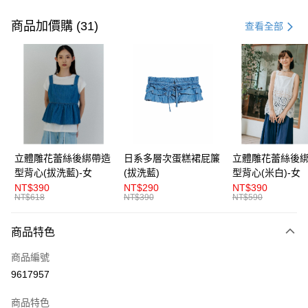
付款方式
信用卡一次付款
商品加價購 (31)
查看全部
超商取貨付款
LINE Pay
Apple Pay
街口支付
悠遊付
立體雕花蕾絲後綁帶造
日系多層次蛋糕裙屁簾
立體雕花蕾絲後
型背心(拔洗藍)-女
(拔洗藍)
型背心(米白)-女
AFTEE先享後付
NT$390
NT$290
NT$390
相關說明
NT$618
NT$390
NT$590
【關於「AFTEE先享後付」】
ATM付款
AFTEE先享後付是「在收到商品之後才付款」的支付方式。 讓您購物簡單
商品特色
便利好安心！
１．簡單：不需註冊會員、不需綁卡、不需儲值。
運送方式
商品編號
２．便利：只要手機號碼，簡訊認證，即可結帳。
３．安心：先確認商品／服務後，再付款。
9617957
全家取貨付款
每筆NT$80，滿NT$1,200(含以上)免運費
【「AFTEE先享後付」結帳流程】
商品特色