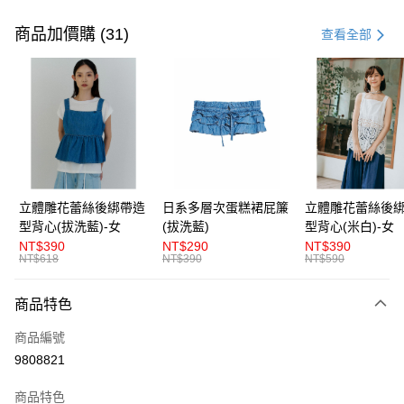
付款方式
信用卡一次付款
商品加價購 (31)
查看全部
超商取貨付款
LINE Pay
Apple Pay
街口支付
悠遊付
立體雕花蕾絲後綁帶造
日系多層次蛋糕裙屁簾
立體雕花蕾絲後
型背心(拔洗藍)-女
(拔洗藍)
型背心(米白)-女
AFTEE先享後付
NT$390
NT$290
NT$390
相關說明
NT$618
NT$390
NT$590
【關於「AFTEE先享後付」】
ATM付款
AFTEE先享後付是「在收到商品之後才付款」的支付方式。 讓您購物簡單
商品特色
便利好安心！
１．簡單：不需註冊會員、不需綁卡、不需儲值。
運送方式
商品編號
２．便利：只要手機號碼，簡訊認證，即可結帳。
３．安心：先確認商品／服務後，再付款。
9808821
全家取貨付款
每筆NT$80，滿NT$1,200(含以上)免運費
【「AFTEE先享後付」結帳流程】
商品特色