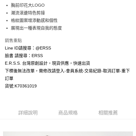
１．於結帳方式選擇「AFTEE先享後付」後，將跳轉至「AFTEE先享後付」
胸前印花大LOGO
付款後全家取貨
結帳頁面，進行簡訊認證並確認金額後，即可完成結帳。
２．訂單成立數日內，您將收到繳費通知簡訊。
潮流滾邊特色剪接
每筆NT$80，滿NT$1,200(含以上)免運費
３．收到繳費通知簡訊後14天內，點擊此簡訊中的連結，可透過四大超商／
格紋圖案增添動感和個性
ATM／網路銀行／等多元方式進行付款，方視為交易完成。
萊爾富取貨付款
※ 請注意：結帳手續完成當下不需立刻繳費，但若您需要取消訂單，請聯絡
展現出一種表現自我的態度
每筆NT$80，滿NT$1,200(含以上)免運費
購買商品的店家。未經商家同意取消之訂單仍視為有效，需透過AFTEE先享
後付繳納相關費用。
銷售重點
付款後萊爾富取貨
※ 交易是否成功請以「AFTEE先享後付 」之結帳頁面顯示為準，若有關於
Line ID請搜尋：@ERSS
是否繳費成功／繳費後需取消欲退款等相關疑問，請聯繫「AFTEE先享後付
每筆NT$80，滿NT$1,200(含以上)免運費
客戶支援中心」
https://netprotections.freshdesk.com/support/home
臉書 請搜尋：ERSS
E.R.S.S. 台灣原創設計，現貨供應，快速出貨
7-11取貨付款
【注意事項】
下標後無法改單，需修改請登入-會員系統-交易紀錄-取消訂單-重下
１．透過由恩沛科技股份有限公司提供之「AFTEE先享後付」服務完成之交
每筆NT$80，滿NT$1,200(含以上)免運費
易，需依本服務之必要範圍內提供個人資料，並將交易相關給付款項請求債
訂單
權轉讓予恩沛科技股份有限公司。
付款後7-11取貨
貨號:K70361019
２．關於個人資料處理事宜，請瀏覽以下網址：
每筆NT$80，滿NT$1,200(含以上)免運費
https://aftee.tw/terms/#terms3
３．未成年的使用者請事先徵得法定代理人或監護人之同意方可使用
宅配
「AFTEE先享後付」，若未經同意申辦者引起之損失，本公司不負相關責
任。
每筆NT$80，滿NT$1,200(含以上)免運費
詳細說明
商品規格
相關推薦
４．使用「AFTEE先享後付」時，將依據個別帳號之用戶狀況，依本公司即
時審查核予不同之上限額度；若仍有額度不足之情形，本公司將視審查結果
請求用戶進行身份認證。
５．嚴禁一人註冊多個帳號或使用他人資訊註冊。若發現惡意使用之情形，